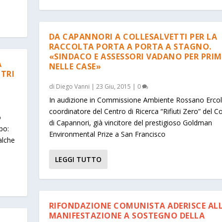
DA CAPANNORI A COLLESALVETTI PER LA
RACCOLTA PORTA A PORTA A STAGNO.
«SINDACO E ASSESSORI VADANO PER PRIM
A
NELLE CASE»
LTRI
di
Diego Vanni
|
23 Giu, 2015
|
0
In audizione in Commissione Ambiente Rossano Ercoli
coordinatore del Centro di Ricerca “Rifiuti Zero” del 
o
di Capannori, già vincitore del prestigioso Goldman
po:
Environmental Prize a San Francisco
alche
LEGGI TUTTO
RIFONDAZIONE COMUNISTA ADERISCE AL
MANIFESTAZIONE A SOSTEGNO DELLA