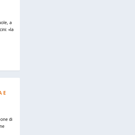
uole, a
ini: «la
A E
ione di
one