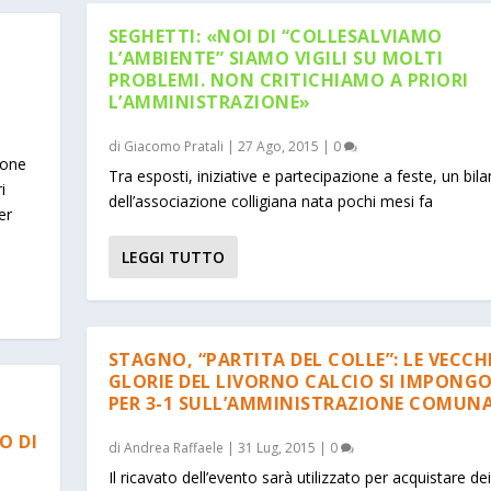
SEGHETTI: «NOI DI “COLLESALVIAMO
L’AMBIENTE” SIAMO VIGILI SU MOLTI
PROBLEMI. NON CRITICHIAMO A PRIORI
L’AMMINISTRAZIONE»
di
Giacomo Pratali
|
27 Ago, 2015
|
0
ione
Tra esposti, iniziative e partecipazione a feste, un bila
i
dell’associazione colligiana nata pochi mesi fa
er
LEGGI TUTTO
STAGNO, “PARTITA DEL COLLE”: LE VECCH
GLORIE DEL LIVORNO CALCIO SI IMPONG
PER 3-1 SULL’AMMINISTRAZIONE COMUN
O DI
di
Andrea Raffaele
|
31 Lug, 2015
|
0
Il ricavato dell’evento sarà utilizzato per acquistare dei