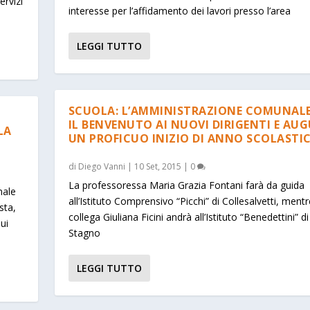
ervizi
interesse per l’affidamento dei lavori presso l’area
LEGGI TUTTO
SCUOLA: L’AMMINISTRAZIONE COMUNALE
IL BENVENUTO AI NUOVI DIRIGENTI E AU
LA
UN PROFICUO INIZIO DI ANNO SCOLASTI
di
Diego Vanni
|
10 Set, 2015
|
0
La professoressa Maria Grazia Fontani farà da guida
nale
all’Istituto Comprensivo “Picchi” di Collesalvetti, mentr
esta,
collega Giuliana Ficini andrà all’Istituto “Benedettini” di
ui
Stagno
LEGGI TUTTO