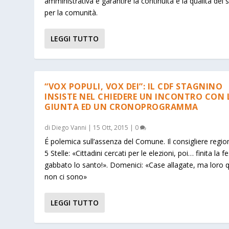
amministrativa e garantire la continuità e la qualità dei s
per la comunità.
LEGGI TUTTO
“VOX POPULI, VOX DEI”: IL CDF STAGNINO
INSISTE NEL CHIEDERE UN INCONTRO CON 
GIUNTA ED UN CRONOPROGRAMMA
di
Diego Vanni
|
15 Ott, 2015
|
0
É polemica sull’assenza del Comune. Il consigliere regio
5 Stelle: «Cittadini cercati per le elezioni, poi… finita la f
gabbato lo santo!». Domenici: «Case allagate, ma loro q
non ci sono»
LEGGI TUTTO