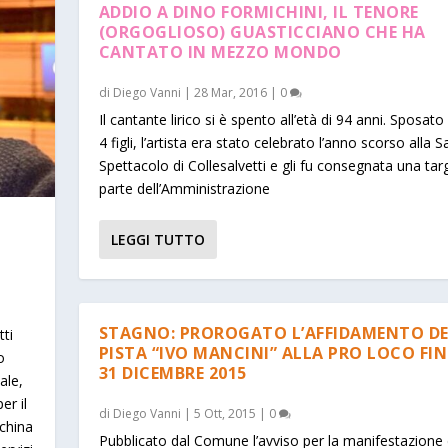
ADDIO A DINO FORMICHINI, IL TENORE
(ORGOGLIOSO) GUASTICCIANO CHE HA
CANTATO IN MEZZO MONDO
di
Diego Vanni
|
28 Mar, 2016
|
0
Il cantante lirico si è spento all’età di 94 anni. Sposato
4 figli, l’artista era stato celebrato l’anno scorso alla S
Spettacolo di Collesalvetti e gli fu consegnata una tar
parte dell’Amministrazione
LEGGI TUTTO
STAGNO: PROROGATO L’AFFIDAMENTO D
tti
PISTA “IVO MANCINI” ALLA PRO LOCO FI
o
31 DICEMBRE 2015
ale,
er il
di
Diego Vanni
|
5 Ott, 2015
|
0
cchina
Pubblicato dal Comune l’avviso per la manifestazione 