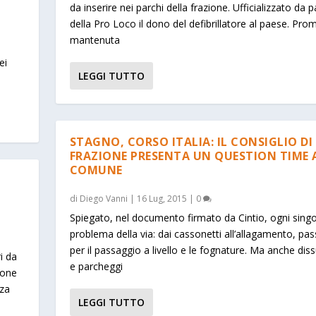
da inserire nei parchi della frazione. Ufficializzato da p
della Pro Loco il dono del defibrillatore al paese. Pr
mantenuta
ei
LEGGI TUTTO
STAGNO, CORSO ITALIA: IL CONSIGLIO DI
FRAZIONE PRESENTA UN QUESTION TIME 
COMUNE
di
Diego Vanni
|
16 Lug, 2015
|
0
Spiegato, nel documento firmato da Cintio, ogni sing
problema della via: dai cassonetti all’allagamento, pa
per il passaggio a livello e le fognature. Ma anche dis
i da
e parcheggi
ione
nza
LEGGI TUTTO