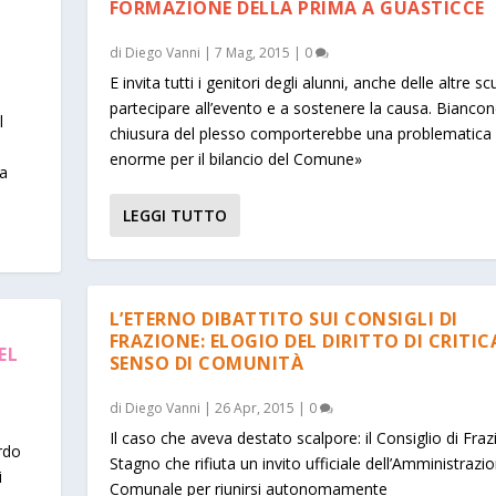
FORMAZIONE DELLA PRIMA A GUASTICCE
di
Diego Vanni
|
7 Mag, 2015
|
0
E invita tutti i genitori degli alunni, anche delle altre sc
partecipare all’evento e a sostenere la causa. Bianconc
l
chiusura del plesso comporterebbe una problematica
enorme per il bilancio del Comune»
da
LEGGI TUTTO
L’ETERNO DIBATTITO SUI CONSIGLI DI
FRAZIONE: ELOGIO DEL DIRITTO DI CRITIC
EL
SENSO DI COMUNITÀ
di
Diego Vanni
|
26 Apr, 2015
|
0
Il caso che aveva destato scalpore: il Consiglio di Fraz
rdo
Stagno che rifiuta un invito ufficiale dell’Amministrazi
i
Comunale per riunirsi autonomamente