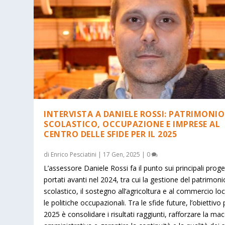
INTERVISTA A DANIELE ROSSI: PATRIMONIO
SCOLASTICO, OCCUPAZIONE E IMPRESE AL
CENTRO DELLE SFIDE PER IL 2025
di
Enrico Pesciatini
|
17 Gen, 2025
|
0
L’assessore Daniele Rossi fa il punto sui principali proge
portati avanti nel 2024, tra cui la gestione del patrimoni
scolastico, il sostegno all’agricoltura e al commercio loc
le politiche occupazionali. Tra le sfide future, l’obiettivo p
2025 è consolidare i risultati raggiunti, rafforzare la ma