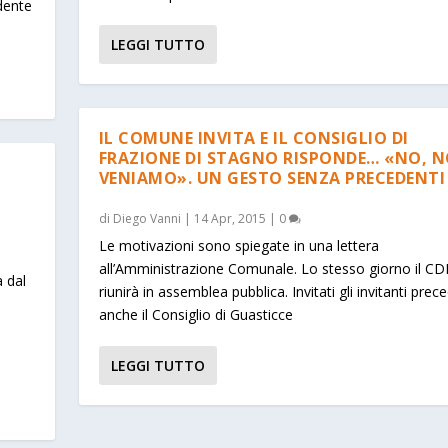
idente
LEGGI TUTTO
IL COMUNE INVITA E IL CONSIGLIO DI
FRAZIONE DI STAGNO RISPONDE… «NO, 
VENIAMO». UN GESTO SENZA PRECEDENTI
di
Diego Vanni
|
14 Apr, 2015
|
0
Le motivazioni sono spiegate in una lettera
all’Amministrazione Comunale. Lo stesso giorno il CDF
a dal
riunirà in assemblea pubblica. Invitati gli invitanti prec
anche il Consiglio di Guasticce
LEGGI TUTTO