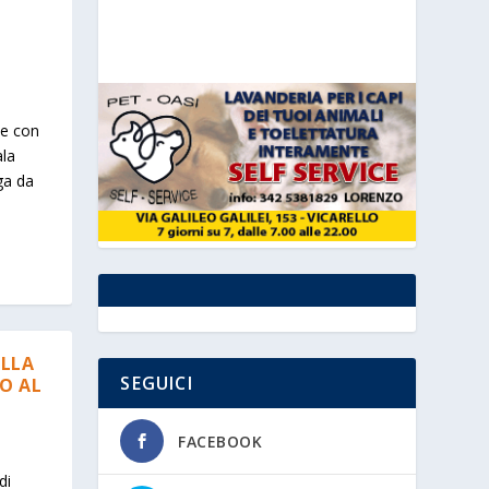
 e con
ala
ga da
ELLA
SEGUICI
NO AL
FACEBOOK
di