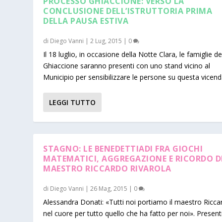
PROCESSO GHIACCIONE: VERSO LA
CONCLUSIONE DELL’ISTRUTTORIA PRIMA
DELLA PAUSA ESTIVA
di
Diego Vanni
|
2 Lug, 2015
|
0
Il 18 luglio, in occasione della Notte Clara, le famiglie de
Ghiaccione saranno presenti con uno stand vicino al
Municipio per sensibilizzare le persone su questa vicen
LEGGI TUTTO
STAGNO: LE BENEDETTIADI FRA GIOCHI
MATEMATICI, AGGREGAZIONE E RICORDO D
MAESTRO RICCARDO RIVAROLA
di
Diego Vanni
|
26 Mag, 2015
|
0
Alessandra Donati: «Tutti noi portiamo il maestro Ricca
nel cuore per tutto quello che ha fatto per noi». Present