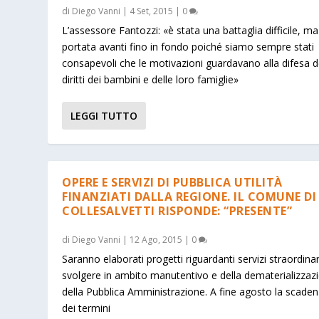
di
Diego Vanni
|
4 Set, 2015
|
0
L’assessore Fantozzi: «è stata una battaglia difficile, ma
portata avanti fino in fondo poiché siamo sempre stati
consapevoli che le motivazioni guardavano alla difesa d
diritti dei bambini e delle loro famiglie»
LEGGI TUTTO
OPERE E SERVIZI DI PUBBLICA UTILITÀ
FINANZIATI DALLA REGIONE. IL COMUNE DI
COLLESALVETTI RISPONDE: “PRESENTE”
di
Diego Vanni
|
12 Ago, 2015
|
0
Saranno elaborati progetti riguardanti servizi straordinar
svolgere in ambito manutentivo e della dematerializzaz
della Pubblica Amministrazione. A fine agosto la scade
dei termini