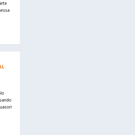
arte
omessa
AL
olo
ssando
suasori