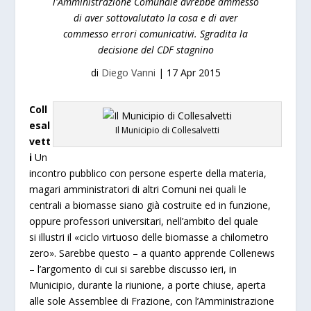
l'Amministrazione Comunale avrebbe ammesso
di aver sottovalutato la cosa e di aver
commesso errori comunicativi. Sgradita la
decisione del CDF stagnino
di
Diego Vanni
|
17 Apr 2015
Coll
esal
Il Municipio di Collesalvetti
vett
i
Un
incontro pubblico con persone esperte della materia,
magari amministratori di altri Comuni nei quali le
centrali a biomasse siano già costruite ed in funzione,
oppure professori universitari, nell’ambito del quale
si illustri il «ciclo virtuoso delle biomasse a chilometro
zero». Sarebbe questo – a quanto apprende Collenews
– l’argomento di cui si sarebbe discusso ieri, in
Municipio, durante la riunione, a porte chiuse, aperta
alle sole Assemblee di Frazione, con l’Amministrazione