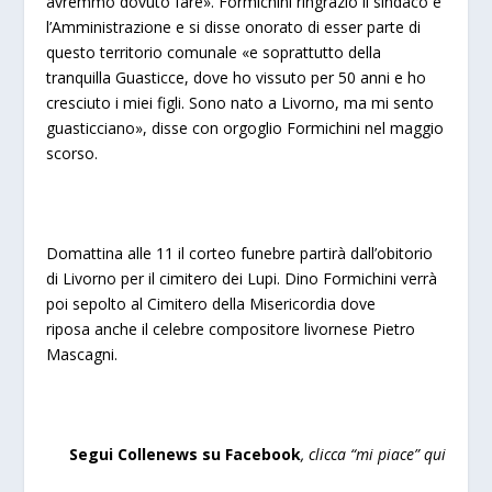
avremmo dovuto fare». Formichini ringraziò il sindaco e
l’Amministrazione e si disse onorato di esser parte di
questo territorio comunale «e soprattutto della
tranquilla Guasticce, dove ho vissuto per 50 anni e ho
cresciuto i miei figli. Sono nato a Livorno, ma mi sento
guasticciano», disse con orgoglio Formichini nel maggio
scorso.
Domattina alle 11 il corteo funebre partirà dall’obitorio
di Livorno per il cimitero dei Lupi. Dino Formichini verrà
poi sepolto al Cimitero della Misericordia dove
riposa anche il celebre compositore livornese Pietro
Mascagni.
a
Segui Collenews su Facebook
, clicca “mi piace”
qui