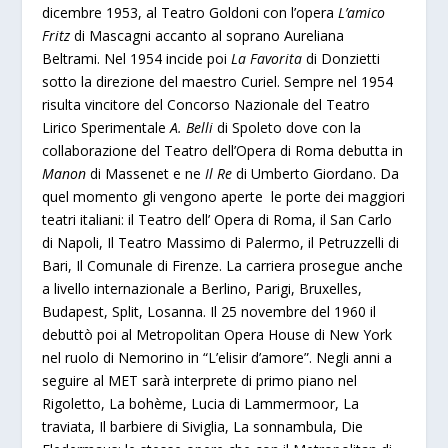
dicembre 1953, al Teatro Goldoni con l’opera
L’amico
Fritz
di Mascagni accanto al soprano Aureliana
Beltrami. Nel 1954 incide poi
La Favorita
di Donzietti
sotto la direzione del maestro Curiel. Sempre nel 1954
risulta vincitore del Concorso Nazionale del Teatro
Lirico Sperimentale
A. Belli
di Spoleto dove con la
collaborazione del Teatro dell’Opera di Roma debutta in
Manon
di Massenet e ne
Il Re
di Umberto Giordano. Da
quel momento gli vengono aperte le porte dei maggiori
teatri italiani: il Teatro dell’ Opera di Roma, il San Carlo
di Napoli, Il Teatro Massimo di Palermo, il Petruzzelli di
Bari, Il Comunale di Firenze. La carriera prosegue anche
a livello internazionale a Berlino, Parigi, Bruxelles,
Budapest, Split, Losanna. Il 25 novembre del 1960 il
debuttò poi al Metropolitan Opera House di New York
nel ruolo di Nemorino in “L’elisir d’amore”. Negli anni a
seguire al MET sarà interprete di primo piano nel
Rigoletto, La bohème, Lucia di Lammermoor, La
traviata, Il barbiere di Siviglia, La sonnambula, Die