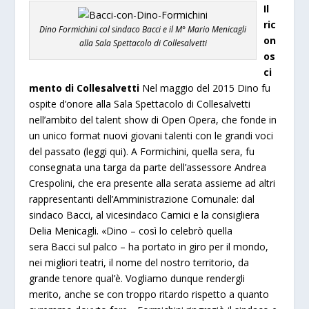
Il
ric
Dino Formichini col sindaco Bacci e il M° Mario Menicagli
on
alla Sala Spettacolo di Collesalvetti
os
ci
mento di Collesalvetti
Nel maggio del 2015 Dino fu
ospite d’onore alla Sala Spettacolo di Collesalvetti
nell’ambito del talent show di Open Opera, che fonde in
un unico format nuovi giovani talenti con le grandi voci
del passato (
leggi qui
). A Formichini, quella sera, fu
consegnata una targa da parte dell’assessore Andrea
Crespolini, che era presente alla serata assieme ad altri
rappresentanti dell’Amministrazione Comunale: dal
sindaco Bacci, al vicesindaco Camici e la consigliera
Delia Menicagli. «Dino – così lo celebrò quella
sera Bacci sul palco – ha portato in giro per il mondo,
nei migliori teatri, il nome del nostro territorio, da
grande tenore qual’è. Vogliamo dunque rendergli
merito, anche se con troppo ritardo rispetto a quanto