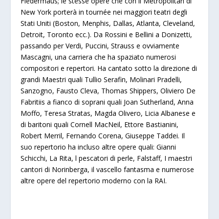
Fledermaus; le stesse opere che con il Metropolitan di
New York porterà in tournée nei maggiori teatri degli
Stati Uniti (Boston, Menphis, Dallas, Atlanta, Cleveland,
Detroit, Toronto ecc.). Da Rossini e Bellini a Donizetti,
passando per Verdi, Puccini, Strauss e ovviamente
Mascagni, una carriera che ha spaziato numerosi
compositori e repertori. Ha cantato sotto la direzione di
grandi Maestri quali Tullio Serafin, Molinari Pradelli,
Sanzogno, Fausto Cleva, Thomas Shippers, Oliviero De
Fabritiis a fianco di soprani quali Joan Sutherland, Anna
Moffo, Teresa Stratas, Magda Olivero, Licia Albanese e
di baritoni quali Cornell MacNeil, Ettore Bastianini,
Robert Merril, Fernando Corena, Giuseppe Taddei. Il
suo repertorio ha incluso altre opere quali: Gianni
Schicchi, La Rita, l pescatori di perle, Falstaff, I maestri
cantori di Norinberga, il vascello fantasma e numerose
altre opere del repertorio moderno con la RAI.