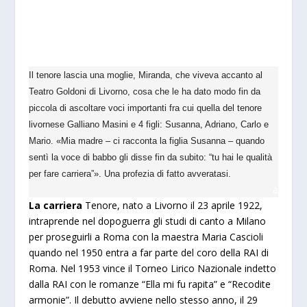
Il tenore lascia una moglie, Miranda, che viveva accanto al
Teatro Goldoni di Livorno, cosa che le ha dato modo fin da
piccola di ascoltare voci importanti fra cui quella del tenore
livornese Galliano Masini e 4 figli: Susanna, Adriano, Carlo e
Mario. «Mia madre – ci racconta la figlia Susanna – quando
sentì la voce di babbo gli disse fin da subito: “tu hai le qualità
per fare carriera”». Una profezia di fatto avveratasi.
a
La carriera
Tenore, nato a Livorno il 23 aprile 1922,
intraprende nel dopoguerra gli studi di canto a Milano
per proseguirli a Roma con la maestra Maria Cascioli
quando nel 1950 entra a far parte del coro della RAI di
Roma. Nel 1953 vince il Torneo Lirico Nazionale indetto
dalla RAI con le romanze “Ella mi fu rapita” e “Recodite
armonie”. Il debutto avviene nello stesso anno, il 29