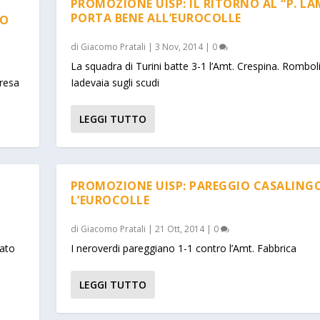
PROMOZIONE UISP: IL RITORNO AL “P. LA
PORTA BENE ALL’EUROCOLLE
SO
di
Giacomo Pratali
|
3 Nov, 2014
|
0
La squadra di Turini batte 3-1 l’Amt. Crespina. Rombol
presa
Iadevaia sugli scudi
LEGGI TUTTO
PROMOZIONE UISP: PAREGGIO CASALINGO
L’EUROCOLLE
di
Giacomo Pratali
|
21 Ott, 2014
|
0
tato
I neroverdi pareggiano 1-1 contro l’Amt. Fabbrica
LEGGI TUTTO