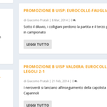
PROMOZIONE B UISP: EUROCOLLE-FAUGLIA
A
di
Giacomo Pratali
|
8 Mar, 2014
|
0
Sotto il diluvio, i colligiani perdono la partita e il terzo
in campionato
n
LEGGI TUTTO
PROMOZIONE B UISP VALDERA: EUROCOLL
LEGOLI 2-1
-
di
Giacomo Pratali
|
21 Feb, 2014
|
0
I neroverdi si lanciano all’inseguimento della capolista
Capannoli
LEGGI TUTTO