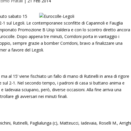
como Pratali
|
21 Feb 2014
nuto sabato 15
 2-1 sul Legoli. Le contemporanee sconfitte di Capannoli e Fauglia
 campionato Promozione B Uisp Valdera e con lo scontro diretto ancora
urocolle. Dopo appena tre minuti, Corridoni porta in vantaggio i
doppio, sempre grazie a bomber Corridoni, bravo a finalizzare una
ner a favore del Legoli.
a al 15’ viene fischiato un fallo di mano di Rutinelli in area di rigore
ze sul 2-1. Nel secondo tempo, i padroni di casa si buttano anima e
o e Iadevaia sciupano, però, diverse occasioni. Alla fine arriva una
rollare gli avversari nei minuti finali.
michini, Rutinelli, Paglialunga (c), Matteucci, Iadevaia, Roselli M., Arrighi