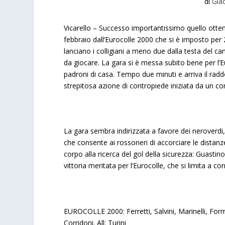
di
Gia
Vicarello –
Successo importantissimo quello otte
febbraio dall’Eurocolle 2000 che si è imposto per
lanciano i colligiani a meno due dalla testa del
da giocare. La gara si è messa subito bene per l’E
padroni di casa. Tempo due minuti e arriva il rad
strepitosa azione di contropiede iniziata da un cor
La gara sembra indirizzata a favore dei neroverdi, m
che consente ai rossoneri di accorciare le distan
corpo alla ricerca del gol della sicurezza: Guastin
vittoria meritata per l’Eurocolle, che si limita a cont
EUROCOLLE 2000:
Ferretti, Salvini, Marinelli, For
Corridoni. All: Turini