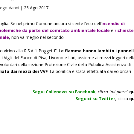
iego Vanni
|
23 Ago 2017
uglia. Se nel primo Comune ancora si sente l’eco dell’
incendio di
polemiche da parte del comitato ambientale locale
e
richieste
nale
, non va meglio nel secondo.
vicino alla R.S.A “I Poggetti”.
Le fiamme hanno lambito i pannell
, i Vigili del Fuoco di Pisa, Livorno e Lari, assieme ai mezzi leggeri dell
 volontari della sezione Protezione Civile della Pubblica Assistenza di
diata dai mezzi dei VVF
. La bonifica è stata effettuata dai volontari
Segui Collenews su Facebook
, clicca “mi piace”
qu
Seguici su Twitter
, clicca
qu