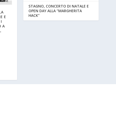
STAGNO, CONCERTO DI NATALE E
OPEN DAY ALLA “MARGHERITA
LA
HACK”
E E
I
O A
L