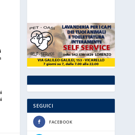
i
a
i
i
SEGUICI
FACEBOOK