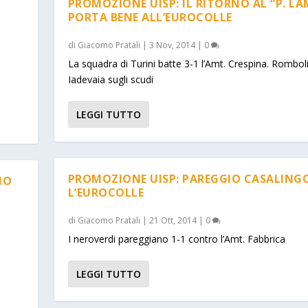
PROMOZIONE UISP: IL RITORNO AL “P. LA
PORTA BENE ALL’EUROCOLLE
di
Giacomo Pratali
|
3 Nov, 2014
|
0
La squadra di Turini batte 3-1 l’Amt. Crespina. Rombol
Iadevaia sugli scudi
o
LEGGI TUTTO
PROMOZIONE UISP: PAREGGIO CASALINGO
NO
L’EUROCOLLE
di
Giacomo Pratali
|
21 Ott, 2014
|
0
I neroverdi pareggiano 1-1 contro l’Amt. Fabbrica
LEGGI TUTTO