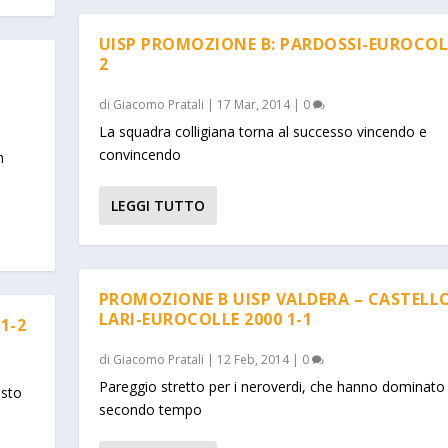
UISP PROMOZIONE B: PARDOSSI-EUROCOLL
2
A
di
Giacomo Pratali
|
17 Mar, 2014
|
0
La squadra colligiana torna al successo vincendo e
convincendo
n
LEGGI TUTTO
PROMOZIONE B UISP VALDERA – CASTELL
LARI-EUROCOLLE 2000 1-1
1-2
di
Giacomo Pratali
|
12 Feb, 2014
|
0
Pareggio stretto per i neroverdi, che hanno dominato l
osto
secondo tempo