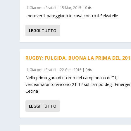
di
Giacomo Pratali
|
15 Mar, 2015
|
0
I neroverdi pareggiano in casa contro il Selvatelle
LEGGI TUTTO
RUGBY: FULGIDA, BUONA LA PRIMA DEL 201
di
Giacomo Pratali
|
22 Gen, 2015
|
0
Nella prima gara di ritorno del campionato di C1, i
verdeamaranto vincono 21-12 sul campo degli Emergen
Cecina
LEGGI TUTTO