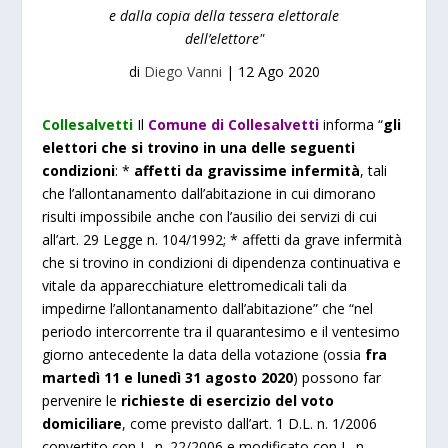
e dalla copia della tessera elettorale
dell’elettore"
di
Diego Vanni
|
12 Ago 2020
Collesalvetti
Il
Comune di Collesalvetti
informa “
gli
elettori che si trovino in una delle seguenti
condizioni
: *
affetti da gravissime infermità
, tali
che l’allontanamento dall’abitazione in cui dimorano
risulti impossibile anche con l’ausilio dei servizi di cui
all’art. 29 Legge n. 104/1992; * affetti da grave infermità
che si trovino in condizioni di dipendenza continuativa e
vitale da apparecchiature elettromedicali tali da
impedirne l’allontanamento dall’abitazione” che “nel
periodo intercorrente tra il quarantesimo e il ventesimo
giorno antecedente la data della votazione (ossia
fra
martedì 11 e lunedì 31 agosto 2020
) possono far
pervenire le
richieste di esercizio del voto
domiciliare
, come previsto dall’art. 1 D.L. n. 1/2006
convertito con L. n. 22/2006 e modificato con L. n.