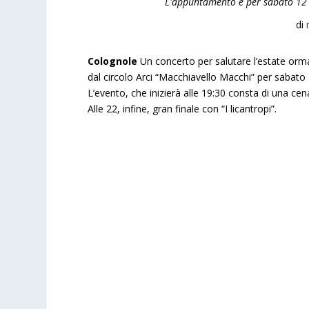
L'appuntamento è per sabato 12 s
di
Colognole
Un concerto per salutare l’estate orma
dal circolo Arci “Macchiavello Macchi” per sabato
L’evento, che inizierà alle 19:30 consta di una cen
Alle 22, infine, gran finale con “I licantropi”.
a
a