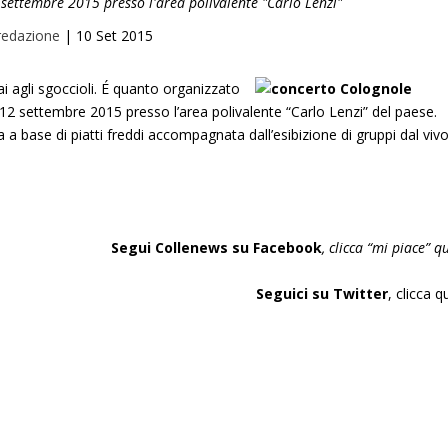
ettembre 2015 presso l'area polivalente "Carlo Lenzi"
redazione
|
10 Set 2015
i agli sgoccioli. É quanto organizzato
 12 settembre 2015 presso l’area polivalente “Carlo Lenzi” del paese.
a a base di piatti freddi accompagnata dall’esibizione di gruppi dal vivo
Segui Collenews su Facebook
, clicca “mi piace”
qu
Seguici su Twitter
,
clicca q