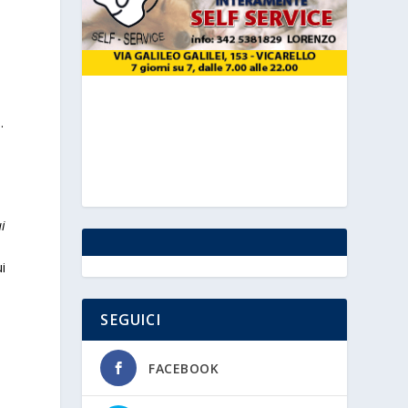
.
i
ui
SEGUICI
FACEBOOK