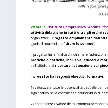
Tramite il gioco si sviluppano competenze importa
delle regole, gioire
di
Enri
Vicarello
L’
Istituto Comprensivo “
Anchise Picc
attività didattiche in tutti e tre gli ordini sc
organizzare il
Progetto ampliamento dell’offe
giunto il momento di “
tirare le somme
“.
Il progetto ha la finalità di richiamare l’attenzion
pratiche didattiche, inclusive, efficaci e mot
dell’Istituto e di
riportare l’attenzione sul gi
Il
progetto
ha i seguenti
obiettivi formativi
:
1) valorizzare tutte le potenzialità dei/delle bambi
significativo nella costruzione dell’individuo di dom
2) riconoscere il valore dell’autonomia personale 