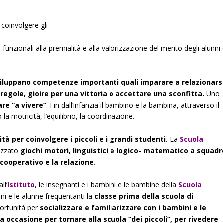
e coinvolgere gli
i funzionali alla premialità e alla valorizzazione del merito degli alunni
sviluppano competenze importanti quali imparare a
relazionars
 regole, gioire per una vittoria o accettare una
sconfitta.
Uno
re “a vivere”
. Fin dall’infanzia il bambino e la bambina, attraverso il
la motricità, l’equilibrio, la coordinazione.
tà per coinvolgere i piccoli e i grandi studenti.
La
Scuola
nizzato
giochi motori, linguistici e logico-
matematico a squadr
cooperativo e la relazione.
ll’
Istituto
, le insegnanti e i bambini e le bambine della
Scuola
ni e le alunne frequentanti la
classe prima della scuola di
portunità per
socializzare e familiarizzare con i bambini e le
la occasione per tornare alla scuola “dei piccoli”, per rivedere