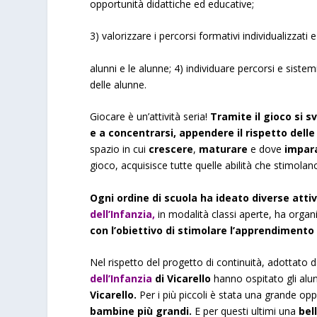
opportunità didattiche ed educative;
3) valorizzare i percorsi formativi individualizzati 
alunni e le alunne; 4) individuare percorsi e sistem
delle alunne.
Giocare è un’attività seria!
Tramite il gioco si 
e a concentrarsi, appendere il rispetto delle
spazio in cui
crescere
,
maturare
e dove
impara
gioco, acquisisce tutte quelle abilità che stimolano 
Ogni ordine di scuola ha ideato diverse attivi
dell’Infanzia,
in modalità classi aperte, ha orga
con l’obiettivo di stimolare l’apprendimento 
Nel rispetto del progetto di continuità, adottato da
dell’Infanzia
di Vicarello
hanno ospitato gli alun
Vicarello.
Per i più piccoli è stata una grande op
bambine
più grandi.
E per questi ultimi una
bel