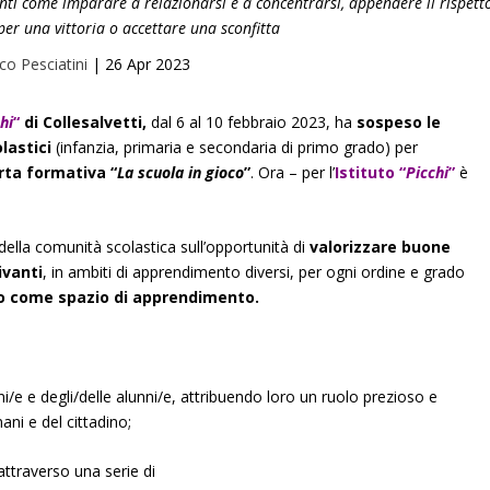
nti come imparare a relazionarsi e a concentrarsi, appendere il rispett
 per una vittoria o accettare una sconfitta
co Pesciatini
|
26 Apr 2023
hi
“
di Collesalvetti,
dal 6 al 10 febbraio 2023, ha
sospeso le
olastici
(infanzia, primaria e secondaria di primo grado) per
rta formativa “
La scuola in gioco
”
. Ora – per l’
Istituto “
Picchi
”
è
e della comunità scolastica sull’opportunità di
valorizzare buone
ivanti
, in ambiti di apprendimento diversi, per ogni ordine e grado
oco come spazio di apprendimento.
ni/e e degli/delle alunni/e, attribuendo loro un ruolo prezioso e
ani e del cittadino;
attraverso una serie di