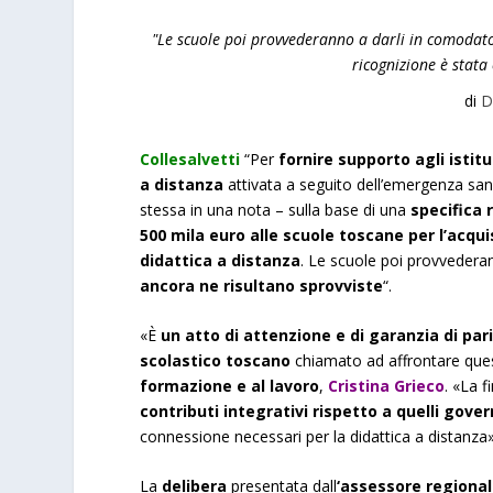
"Le scuole poi provvederanno a darli in comodato 
ricognizione è stata 
di
D
Collesalvetti
“Per
fornire supporto agli istitu
a distanza
attivata a seguito dell’emergenza san
stessa in una nota – sulla base di una
specifica 
500 mila euro alle scuole toscane per l’acquist
didattica a distanza
. Le scuole poi provveder
ancora ne risultano sprovviste
“.
«È
un atto di attenzione e di garanzia di pa
scolastico toscano
chiamato ad affrontare qu
formazione e al lavoro
,
Cristina Grieco
. «La f
contributi integrativi rispetto a quelli gover
connessione necessari per la didattica a distanza»
La
delibera
presentata dall
‘assessore regiona