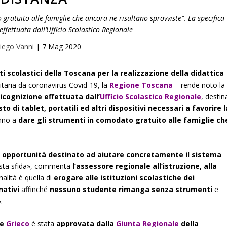
gratuito alle famiglie che ancora ne risultano sprovviste“. La specifica
effettuata dall’Ufficio Scolastico Regionale
iego Vanni
|
7 Mag 2020
ti scolastici della Toscana per la realizzazione della didattica
itaria da coronavirus Covid-19, la
Regione Toscana
– rende noto la
ricognizione effettuata dall’
Ufficio Scolastico Regionale
, destin
o di tablet, portatili ed altri dispositivi necessari a favorire l
anno a
dare gli strumenti in comodato gratuito alle famiglie ch
ri opportunità destinato ad aiutare concretamente il sistema
esta sfida», commenta
l’assessore regionale all’istruzione, alla
inalità è quella di
erogare alle istituzioni scolastiche dei
nativi
affinché
nessuno studente rimanga senza strumenti
e
.
le
Grieco
è stata
approvata dalla
Giunta Regionale
della