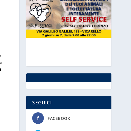
a
a
e
SEGUICI
FACEBOOK