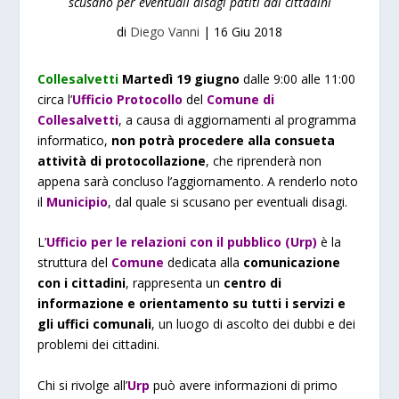
scusano per eventuali disagi patiti dai cittadini
di
Diego Vanni
|
16 Giu 2018
Collesalvetti
Martedì 19 giugno
dalle 9:00 alle 11:00
circa l’
Ufficio Protocollo
del
Comune di
Collesalvetti
, a causa di aggiornamenti al programma
informatico,
non potrà procedere alla consueta
attività di protocollazione
, che riprenderà non
appena sarà concluso l’aggiornamento. A renderlo noto
il
Municipio
, dal quale si scusano per eventuali disagi.
L’
Ufficio per le relazioni con il pubblico (Urp)
è la
struttura del
Comune
dedicata alla
comunicazione
con i cittadini
, rappresenta un
centro di
informazione e orientamento su tutti i servizi e
gli uffici comunali
, un luogo di ascolto dei dubbi e dei
problemi dei cittadini.
Chi si rivolge all’
Urp
può avere informazioni di primo