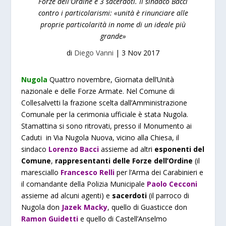
Forze dell'Ordine e 3 sacerdoti. Il sindaco Bacci
contro i particolarismi: «unità è rinunciare alle
proprie particolarità in nome di un ideale più
grande»
di
Diego Vanni
|
3 Nov 2017
Nugola
Quattro novembre, Giornata dell’Unità
nazionale e delle Forze Armate. Nel Comune di
Collesalvetti la frazione scelta dall’Amministrazione
Comunale per la cerimonia ufficiale è stata Nugola.
Stamattina si sono ritrovati, presso il Monumento ai
Caduti in Via Nugola Nuova, vicino alla Chiesa, il
sindaco
Lorenzo Bacci
assieme ad altri
esponenti del
Comune
,
rappresentanti delle Forze dell’Ordine
(il
maresciallo
Francesco Relli
per l’Arma dei Carabinieri e
il comandante della Polizia Municipale
Paolo Cecconi
assieme ad alcuni agenti) e
sacerdoti
(il parroco di
Nugola don
Jazek Macky
, quello di Guasticce don
Ramon Guidetti
e quello di Castell’Anselmo