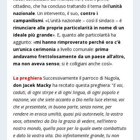
cittadino, che ha concluso trattando il tema dell’
unità
nazionale
. Un intervento, il suo,
contro i
campanilismi
. «L’unità nazionale – così il sindaco – è
rinunciare alle proprie particolarità in nome di un
ideale più grande
». E, quanto alle particolarità ha
aggiunto: «
mi hanno rimproverato perché ora c’è
un’unica cerimonia
a livello comunale:
prima
andavamo frettolosamente da un paese all’altro,
ma non aveva senso
; si è colligiani anche così».
La preghiera
Successivamente il parroco di Nugola,
don Jacek Macky
ha recitato questa preghiera: “
E voi,
caduti, di ogni stirpe e di ogni lingua, di ogni popolo e
nazione, voi che siete accanto a Dio nella luce eterna, voi
che vi presentate, in buona parte, senza nome, per
rendere in eroica umiltà, quasi più autorevole, la vostra
voce, otteneteci da Dio la grazia di vedere, nell’intero
nostro mondo, quella pace per la quale avete combattuto
e dato la vostra vita. Dio infinitamente grande, tu non