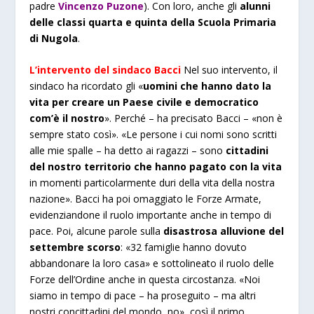
padre
Vincenzo Puzone
). Con loro, anche gli
alunni
delle classi quarta e quinta della Scuola Primaria
di Nugola
.
L’intervento del sindaco Bacci
Nel suo intervento, il
sindaco ha ricordato gli «
uomini che hanno dato la
vita per creare un Paese civile e democratico
com’è il nostro
». Perché – ha precisato Bacci – «non è
sempre stato così». «Le persone i cui nomi sono scritti
alle mie spalle – ha detto ai ragazzi – sono
cittadini
del nostro territorio che hanno pagato con la vita
in momenti particolarmente duri della vita della nostra
nazione». Bacci ha poi omaggiato le Forze Armate,
evidenziandone il ruolo importante anche in tempo di
pace. Poi, alcune parole sulla
disastrosa alluvione del
settembre scorso
: «32 famiglie hanno dovuto
abbandonare la loro casa» e sottolineato il ruolo delle
Forze dell’Ordine anche in questa circostanza. «Noi
siamo in tempo di pace – ha proseguito – ma altri
nostri concittadini del mondo, no», così il primo