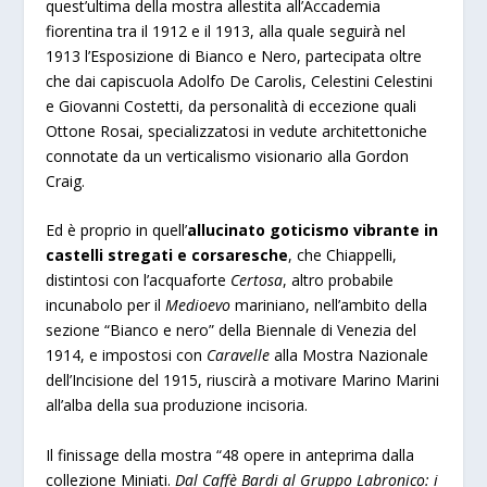
quest’ultima della mostra allestita all’Accademia
fiorentina tra il 1912 e il 1913, alla quale seguirà nel
1913 l’Esposizione di Bianco e Nero, partecipata oltre
che dai capiscuola Adolfo De Carolis, Celestini Celestini
e Giovanni Costetti, da personalità di eccezione quali
Ottone Rosai, specializzatosi in vedute architettoniche
connotate da un verticalismo visionario alla Gordon
Craig.
Ed è proprio in quell’
allucinato goticismo vibrante in
castelli stregati e corsaresche
, che Chiappelli,
distintosi con l’acquaforte
Certosa
, altro probabile
incunabolo per il
Medioevo
mariniano, nell’ambito della
sezione “Bianco e nero” della Biennale di Venezia del
1914, e impostosi con
Caravelle
alla Mostra Nazionale
dell’Incisione del 1915, riuscirà a motivare Marino Marini
all’alba della sua produzione incisoria.
Il finissage della mostra “48 opere in anteprima dalla
collezione Miniati.
Dal Caffè Bardi al Gruppo Labronico: i