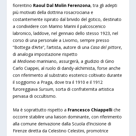
fiorentino
Raoul Dal Molin Ferenzona
, tra gli adepti
più motivati della dottrina rosacrociana e
costantemente ispirato dal brivido del gotico, destinato
a condividere con Marino Marini il palcoscenico
labronico, laddove, nel gennaio dello stesso 1923, nel
corso di una personale a Livorno, sempre presso
“Bottega d’Arte”, l’artista, autore di una
Casa del pittore
,
di analoga impostazione rispetto
al
Medioevo
mariniano, assurgerà, a giudizio di Gino
Carlo Ciappei, al ruolo di dandy-alchimista, forse anche
con riferimento al substrato esoterico coltivato durante
il soggiorno a Praga, dove tra il 1910 e il 1912
furoreggiava
Sursum
, sorta di confraternita artistica
pervasa di occultismo.
Ma è soprattutto rispetto a
Francesco Chiappelli
che
occorre stabilire una liaison dominante, con riferimento
alla comune derivazione dalla Scuola d’Incisione di
Firenze diretta da Celestino Celestini, promotrice