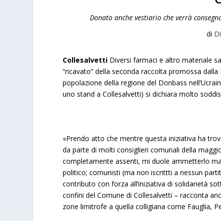
Donato anche vestiario che verrà consegnat
di
D
Collesalvetti
Diversi farmaci e altro materiale san
“ricavato” della seconda raccolta promossa dalla B
popolazione della regione del Donbass nell’Ucraina 
uno stand a Collesalvetti) si dichiara molto soddis
«Prendo atto che mentre questa iniziativa ha trova
da parte di molti consiglieri comunali della maggi
completamente assenti, mi duole ammetterlo ma è l
politico; comunisti (ma non iscrittti a nessun partit
contributo con forza all’iniziativa di solidarietà so
confini del Comune di Collesalvetti – racconta anco
zone limitrofe a quella colligiana come Fauglia, 