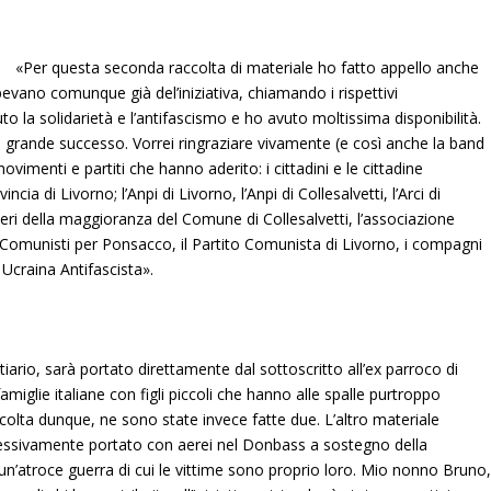
«Per questa seconda raccolta di materiale ho fatto appello anche
apevano comunque già del’iniziativa, chiamando i rispettivi
o la solidarietà e l’antifascismo e ho avuto moltissima disponibilità.
n grande successo. Vorrei ringraziare vivamente (e così anche la band
 movimenti e partiti che hanno aderito: i cittadini e le cittadine
cia di Livorno; l’Anpi di Livorno, l’Anpi di Collesalvetti, l’Arci di
glieri della maggioranza del Comune di Collesalvetti, l’associazione
 i Comunisti per Ponsacco, il Partito Comunista di Livorno, i compagni
Ucraina Antifascista».
iario, sarà portato direttamente dal sottoscritto all’ex parroco di
amiglie italiane con figli piccoli che hanno alle spalle purtroppo
ccolta dunque, ne sono state invece fatte due. L’altro materiale
cessivamente portato con aerei nel Donbass a sostegno della
un’atroce guerra di cui le vittime sono proprio loro. Mio nonno Bruno