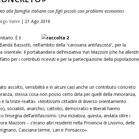
o alle famiglie italiane con figli piccoli con problemi economici
iego Vanni
|
21 Ago 2016
itario. É il
anda Bassotti, nell’ambito della “carovana antifascista”, per la
orientale. Il portabandiera dell’iniziativa Yuri Mazzoni (che ha allesti
fatto per i contributi ricevuti e per la partecipazione della popolazione
to ascolto, sensibilità e in alcuni casi anche un contributo concreto
oranza, stessa cosa non posso certo dirla per quelli della minoranza,
a triste realtà». «Moltissimi cittadini di diverso orientamento
o), socialisti, anarchici, cattolici, democratici e liberali hanno
tto l’insegna dell’antifascismo. Una iniziativa, questa, andata oltre i
ra Mazzoni – c’erano altri residenti nella Provincia di Livorno, delle
Perignano, Casciana terme, Lari e Ponsacco».