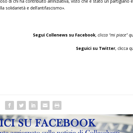
 di chi ha contribuito all’iniziativa, visto che è stato un partigiano 
lla solidarietà e dell’antifascismo».
Seg
ui Collenews su Facebook
, clicca “mi piace”
qu
Seguici su Twitter
,
clicca q