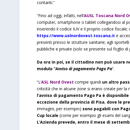
contanti.”
“Fino ad oggi, infatti, nell’
AUSL
Toscana Nord O
computer, smartphone o tablet collegandosi al 
inserendo il codice IUV e il proprio codice fiscale
https://www.uslnordovest.toscana.it
e acced
presenti presso le strutture sanitarie; agli sportel
pubbliche e private (solo se presente sul foglio di 
Da ora in poi, se il cittadino non può usare n
modulo “
Avviso di pagamento
Pago Pa
“.
“L’
ASL
Nord Ovest
compie quindi
un altro pass
criticità che in alcune zone si erano create per l
l’avviso di pagamento Pago Pa è disponibile su
eccezione della provincia di Pisa
,
dove le pre
immagini, per esempio)
sono pagabili con Pago
Cup locale
(come per esempio gli esami del san
L’Azienda prevede, entro il mese di settemb