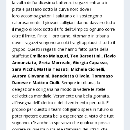
la volta dell’undicesima batteria: i ragazzi entrano in
pista e passano sotto la curva nord dove i
loro accompagnatori li salutano e li sostengono
calorosamente. I giovani colligiani danno davvero tutto
il meglio di loro; sotto il tifo dell’Olimpico ognuno corre
oltre il limite. Finito il loro turno, ritornano in tribuna
dove i ragazzi vengono accolti tra gli applausi di tutto il
gruppo. Questi i ragazzi che hanno fatto parte della
staffetta:
Emiliano Malaguti, Teo Barsottini , Flavio
Annunziata, Greta Morreale, Giorgia Capasso,
Sara Picchi, Mattia Tessuti, Michela Cicinelli,
Aurora Giovannini, Benedetta Olivola, Tommaso
Danese
e
Matteo Ciulli.
Sempre in tribuna, la
delegazione colligiana ha modo di vedere le stelle
dell’atletica mondiale. Veramente una bella giornata,
all’insegna dell’atletica e del divertimento per tutti. E
proprio per questo il team colligiano spera in futuro di
poter ripetere questa bella esperienza e, visto che tutti
sognano, c’è anche la speranza che qualcuno possa
correre su questa pista alle Olimpiadi del 2024, che