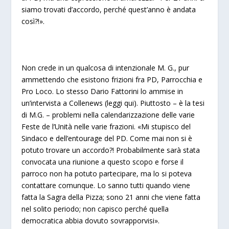
siamo trovati d’accordo, perché quest’anno è andata
così?!».
Non crede in un qualcosa di intenzionale M. G., pur
ammettendo che esistono frizioni fra PD, Parrocchia e
Pro Loco. Lo stesso Dario Fattorini lo ammise in
un’intervista a Collenews (
leggi qui
). Piuttosto – è la tesi
di M.G. – problemi nella calendarizzazione delle varie
Feste de l’Unità nelle varie frazioni. «Mi stupisco del
Sindaco e dell’entourage del PD. Come mai non si è
potuto trovare un accordo?! Probabilmente sarà stata
convocata una riunione a questo scopo e forse il
parroco non ha potuto partecipare, ma lo si poteva
contattare comunque. Lo sanno tutti quando viene
fatta la Sagra della Pizza; sono 21 anni che viene fatta
nel solito periodo; non capisco perché quella
democratica abbia dovuto sovrapporvisi».