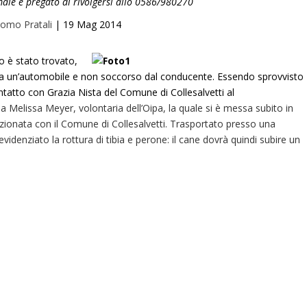
imale è pregato di rivolgersi allo 0586/980270
omo Pratali
|
19 Mag 2014
o è stato trovato,
o da un’automobile e non soccorso dal conducente. Essendo sprovvisto
ontatto con Grazia Nista del Comune di Collesalvetti al
a Melissa Meyer, volontaria dell’Oipa, la quale si è messa subito in
nzionata con il Comune di Collesalvetti. Trasportato presso una
idenziato la rottura di tibia e perone: il cane dovrà quindi subire un