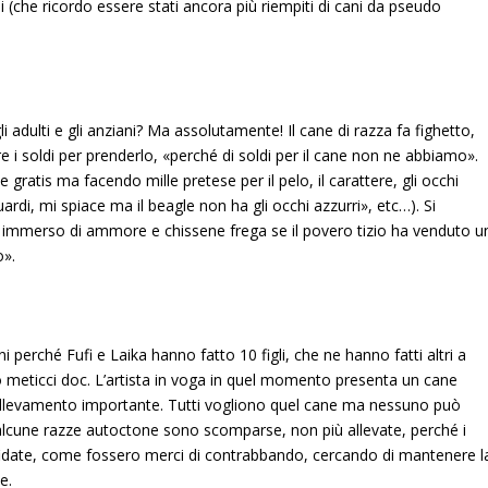
li (che ricordo essere stati ancora più riempiti di cani da pseudo
 adulti e gli anziani? Ma assolutamente! Il cane di razza fa fighetto,
e i soldi per prenderlo, «perché di soldi per il cane non ne abbiamo».
atis ma facendo mille pretese per il pelo, il carattere, gli occhi
ardi, mi spiace ma il beagle non ha gli occhi azzurri», etc…). Si
a immerso di ammore e chissene frega se il povero tizio ha venduto u
o».
i perché Fufi e Laika hanno fatto 10 figli, che ne hanno fatti altri a
o meticci doc. L’artista in voga in quel momento presenta un cane
un allevamento importante. Tutti vogliono quel cane ma nessuno può
 alcune razze autoctone sono scomparse, non più allevate, perché i
ne fidate, come fossero merci di contrabbando, cercando di mantenere l
e.