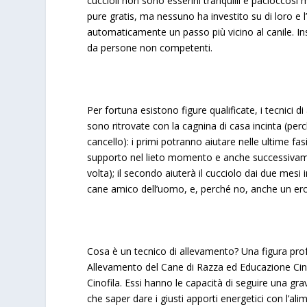
cuccioli non sono esserini tranquilli e pacioccosi
pure gratis, ma nessuno ha investito su di loro e l’
automaticamente un passo più vicino al canile. Insie
da persone non competenti.
Per fortuna esistono figure qualificate, i tecnici 
sono ritrovate con la cagnina di casa incinta (per
cancello): i primi potranno aiutare nelle ultime fas
supporto nel lieto momento e anche successivament
volta); il secondo aiuterà il cucciolo dai due me
cane amico dell’uomo, e, perché no, anche un eroe 
Cosa è un tecnico di allevamento? Una figura prof
Allevamento del Cane di Razza ed Educazione Cin
Cinofila. Essi hanno le capacità di seguire una grav
che saper dare i giusti apporti energetici con l’ali