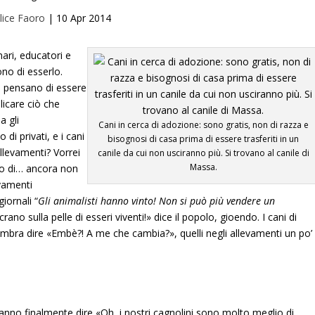
lice Faoro
|
10 Apr 2014
inari, educatori e
no di esserlo.
ti pensano di essere
licare ciò che
a gli
Cani in cerca di adozione: sono gratis, non di razza e
di privati, e i cani
bisognosi di casa prima di essere trasferiti in un
llevamenti? Vorrei
canile da cui non usciranno più. Si trovano al canile di
Massa.
co di… ancora non
evamenti
giornali “
Gli animalisti hanno vinto! Non si può più vendere un
crano sulla pelle di esseri viventi!» dice il popolo, gioendo. I cani di
mbra dire «Embè?! A me che cambia?», quelli negli allevamenti un po’
tranno finalmente dire «Oh, i nostri cagnolini sono molto meglio di