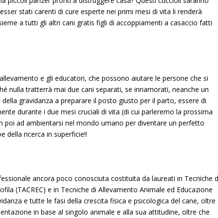
 ma piccoli panzer pronti a distruggere casa? Questi cuccioli saranno
esser stati carenti di cure esperte nei primi mesi di vita li renderà
me a tutti gli altri cani gratis figli di accoppiamenti a casaccio fatti
di allevamento e gli educatori, che possono aiutare le persone che si
ché nulla tratterrà mai due cani separati, se innamorati, neanche un
i della gravidanza a preparare il posto giusto per il parto, essere di
e durante i due mesi cruciali di vita (di cui parleremo la prossima
si in poi ad ambientarsi nel mondo umano per diventare un perfetto
della ricerca in superficie!!
essionale ancora poco conosciuta costituita da laureati in Tecniche d
ofila (TACREC) e in Tecniche di Allevamento Animale ed Educazione
idanza e tutte le fasi della crescita fisica e psicologica del cane, oltre
mentazione in base al singolo animale e alla sua attitudine, oltre che