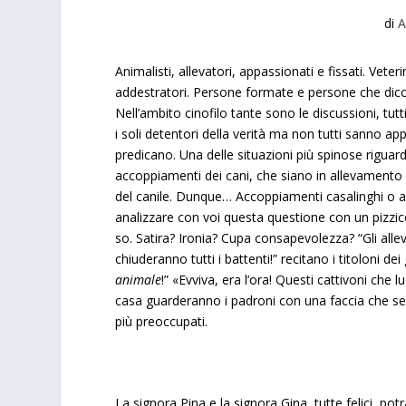
di
A
Animalisti, allevatori, appassionati e fissati. Veter
addestratori. Persone formate e persone che dico
Nell’ambito cinofilo tante sono le discussioni, tut
i soli detentori della verità ma non tutti sanno app
predicano. Una delle situazioni più spinose riguard
accoppiamenti dei cani, che siano in allevamento o 
del canile. Dunque… Accoppiamenti casalinghi o a
analizzare con voi questa questione con un pizzi
so. Satira? Ironia? Cupa consapevolezza?
“Gli all
chiuderanno tutti i battenti!”
recitano i titoloni dei 
animale
!” «Evviva, era l’ora! Questi cattivoni che lu
casa guarderanno i padroni con una faccia che se
più preoccupati.
La signora Pina e la signora Gina, tutte felici, po