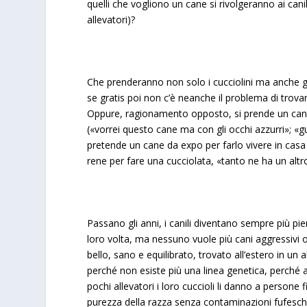
quelli che vogliono un cane si rivolgeranno ai cani
allevatori)?
Che prenderanno non solo i cucciolini ma anche gli
se gratis poi non c’è neanche il problema di trovar
Oppure, ragionamento opposto, si prende un cane gr
(«vorrei questo cane ma con gli occhi azzurri»; «gu
pretende un cane da expo per farlo vivere in cas
rene per fare una cucciolata, «tanto ne ha un altr
Passano gli anni, i canili diventano sempre più pien
loro volta, ma nessuno vuole più cani aggressivi 
bello, sano e equilibrato, trovato all’estero in 
perché non esiste più una linea genetica, perché
pochi allevatori i loro cuccioli li danno a perso
purezza della razza senza contaminazioni fufesch