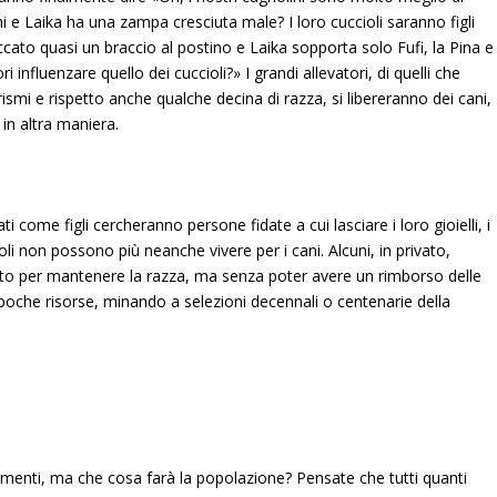
hi e Laika ha una zampa cresciuta male? I loro cuccioli saranno figli
ccato quasi un braccio al postino e Laika sopporta solo Fufi, la Pina e
 influenzare quello dei cuccioli?» I grandi allevatori, di quelli che
rismi e rispetto anche qualche decina di razza, si libereranno dei cani,
 in altra maniera.
ti come figli cercheranno persone fidate a cui lasciare i loro gioielli, i
i non possono più neanche vivere per i cani. Alcuni, in privato,
o per mantenere la razza, ma senza poter avere un rimborso delle
che risorse, minando a selezioni decennali o centenarie della
vamenti, ma che cosa farà la popolazione? Pensate che tutti quanti