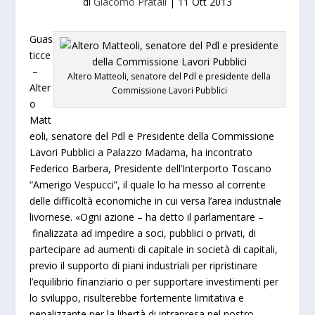
di
Giacomo Pratali
|
11 Ott 2013
Guas
ticce
–
Altero Matteoli, senatore del Pdl e presidente della
Alter
Commissione Lavori Pubblici
o
Matt
eoli, senatore del Pdl e Presidente della Commissione
Lavori Pubblici a Palazzo Madama, ha incontrato
Federico Barbera, Presidente dell’Interporto Toscano
“Amerigo Vespucci”, il quale lo ha messo al corrente
delle difficoltà economiche in cui versa l’area industriale
livornese. «Ogni azione – ha detto il parlamentare –
finalizzata ad impedire a soci, pubblici o privati, di
partecipare ad aumenti di capitale in società di capitali,
previo il supporto di piani industriali per ripristinare
l’equilibrio finanziario o per supportare investimenti per
lo sviluppo, risulterebbe fortemente limitativa e
penalizzante per la libertà di intrapresa nel nostro