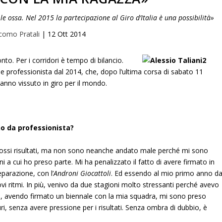
e ossa. Nel 2015 la partecipazione al Giro d’Italia è una possibilità»
como Pratali
|
12 Ott 2014
nto. Per i corridori è tempo di bilancio.
o e professionista dal 2014, che, dopo l’ultima corsa di sabato 11
anno vissuto in giro per il mondo.
o da professionista?
ossi risultati, ma non sono neanche andato male perché mi sono
ni a cui ho preso parte. Mi ha penalizzato il fatto di avere firmato in
eparazione, con l’
Androni Giocattoli
. Ed essendo al mio primo anno d
ovi ritmi. In più, venivo da due stagioni molto stressanti perché avevo
Ma, avendo firmato un biennale con la mia squadra, mi sono preso
i, senza avere pressione per i risultati. Senza ombra di dubbio, è