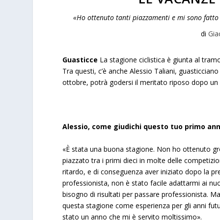
«Ho ottenuto tanti piazzamenti e mi sono fatto l
di
Gia
Guasticce
La stagione ciclistica è giunta al tramo
Tra questi, c’è anche Alessio Taliani, guasticcian
ottobre, potrà godersi il meritato riposo dopo un 
Alessio, come giudichi questo tuo primo ann
«È stata una buona stagione. Non ho ottenuto gr
piazzato tra i primi dieci in molte delle competizio
ritardo, e di conseguenza aver iniziato dopo la pr
professionista, non è stato facile adattarmi ai nu
bisogno di risultati per passare professionista. 
questa stagione come esperienza per gli anni futur
stato un anno che mi è servito moltissimo».