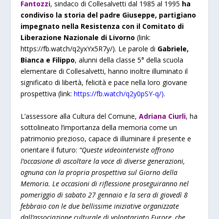
Fantozzi
, sindaco di Collesalvetti dal 1985 al 1995
ha
condiviso la storia del padre Giuseppe, partigiano
impegnato nella Resistenza con il Comitato di
Liberazione Nazionale di Livorno
(link:
https://fb.watch/q2yxYx5R7y/
). Le parole di
Gabriele,
Bianca e Filippo
, alunni della classe 5° della scuola
elementare di Collesalvetti, hanno inoltre illuminato il
significato di libertà, felicità e pace nella loro giovane
prospettiva (link:
https://fb.watch/q2y0pSY-q/
)
.
L’assessore alla Cultura del Comune,
Adriana Ciurli
, ha
sottolineato l’importanza della memoria come un
patrimonio prezioso, capace di illuminare il presente e
orientare il futuro:
“Queste videointerviste offrono
l’occasione di ascoltare la voce di diverse generazioni,
ognuna con la propria prospettiva sul Giorno della
Memoria. Le occasioni di riflessione proseguiranno nel
pomeriggio di sabato 27 gennaio e la sera di giovedì 8
febbraio con le due bellissime iniziative organizzate
dall’associazione culturale di volontariato Furore, che