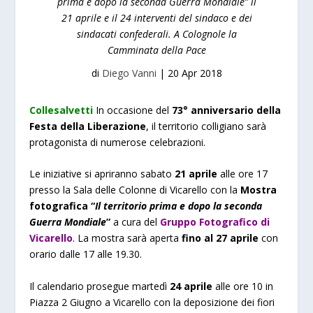
prima e dopo la seconda Guerra Mondiale” il
21 aprile e il 24 interventi del sindaco e dei
sindacati confederali. A Colognole la
Camminata della Pace
di
Diego Vanni
|
20 Apr 2018
Collesalvetti
In occasione del
73° anniversario della
Festa della Liberazione
, il territorio colligiano sarà
protagonista di numerose celebrazioni.
Le iniziative si apriranno sabato
21 aprile
alle ore 17
presso la Sala delle Colonne di Vicarello con la
Mostra
fotografica
“
Il territorio prima e dopo la seconda
Guerra Mondiale
”
a cura del
Gruppo Fotografico di
Vicarello
. La mostra sarà aperta
fino al 27 aprile
con
orario dalle 17 alle 19.30.
Il calendario prosegue martedì
24 aprile
alle ore 10 in
Piazza 2 Giugno a Vicarello con la deposizione dei fiori