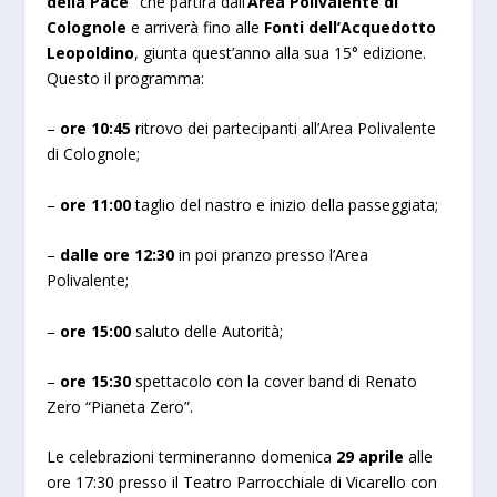
della Pace”
che partirà dall’
Area Polivalente di
Colognole
e arriverà fino alle
Fonti dell’Acquedotto
Leopoldino
, giunta quest’anno alla sua 15° edizione.
Questo il programma:
–
ore 10:45
ritrovo dei partecipanti all’Area Polivalente
di Colognole;
–
ore 11:00
taglio del nastro e inizio della passeggiata;
–
dalle ore 12:30
in poi pranzo presso l’Area
Polivalente;
–
ore 15:00
saluto delle Autorità;
–
ore 15:30
spettacolo con la cover band di Renato
Zero “Pianeta Zero”.
Le celebrazioni termineranno domenica
29 aprile
alle
ore 17:30 presso il Teatro Parrocchiale di Vicarello con