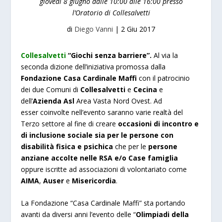
giovedì 8 giugno dalle 10:00 alle 16:00 presso
l’Oratorio di Collesalvetti
di
Diego Vanni
|
2 Giu 2017
Collesalvetti
“Giochi senza barriere”.
Al via la
seconda dizione dell’iniziativa promossa dalla
Fondazione Casa Cardinale Maffi
con il patrocinio
dei due Comuni di
Collesalvetti
e
Cecina
e
dell’
Azienda Asl
Area Vasta Nord Ovest. Ad
esser coinvolte nell’evento saranno varie realtà del
Terzo settore al fine di creare
occasioni di incontro e
di inclusione sociale sia per le persone con
disabilità fisica e psichica
che per le
persone
anziane accolte nelle RSA e/o Case famiglia
oppure iscritte ad associazioni di volontariato come
AIMA
,
Auser
e
Misericordia
.
La Fondazione “Casa Cardinale Maffi” sta portando
avanti da diversi anni l’evento delle “
Olimpiadi della