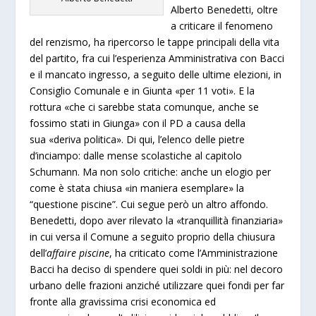
Alberto Benedetti, oltre
a criticare il fenomeno
del renzismo, ha ripercorso le tappe principali della vita
del partito, fra cui l’esperienza Amministrativa con Bacci
e il mancato ingresso, a seguito delle ultime elezioni, in
Consiglio Comunale e in Giunta «per 11 voti». E la
rottura «che ci sarebbe stata comunque, anche se
fossimo stati in Giunga» con il PD a causa della
sua «deriva politica». Di qui, l’elenco delle pietre
d’inciampo: dalle mense scolastiche al capitolo
Schumann. Ma non solo critiche: anche un elogio per
come è stata chiusa «in maniera esemplare» la
“questione piscine”. Cui segue però un altro affondo.
Benedetti, dopo aver rilevato la «tranquillità finanziaria»
in cui versa il Comune a seguito proprio della chiusura
dell’
affaire piscine
, ha criticato come l’Amministrazione
Bacci ha deciso di spendere quei soldi in più: nel
decoro
urbano delle frazioni
anziché utilizzare quei fondi per far
fronte alla gravissima crisi economica ed