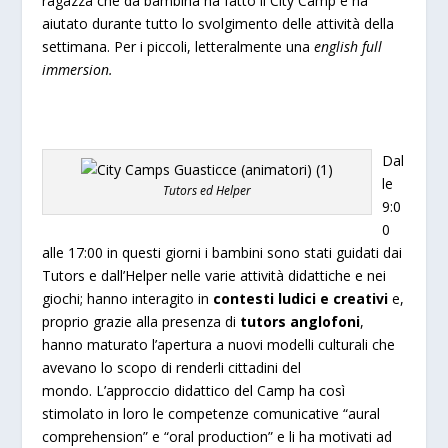
ragazza che da bambina ha fatto il City Camp e ha
aiutato durante tutto lo svolgimento delle attività della
settimana. Per i piccoli, letteralmente una
english full
immersion.
Dal
le
Tutors ed Helper
9:0
0
alle 17:00 in questi giorni i bambini sono stati guidati dai
Tutors e dall’Helper nelle varie attività didattiche e nei
giochi; hanno interagito in
contesti ludici e creativi
e,
proprio grazie alla presenza di
tutors anglofoni
,
hanno maturato l’apertura a nuovi modelli culturali che
avevano lo scopo di renderli cittadini del
mondo. L’approccio didattico del Camp ha così
stimolato in loro le competenze comunicative “aural
comprehension” e “oral production” e li ha motivati ad