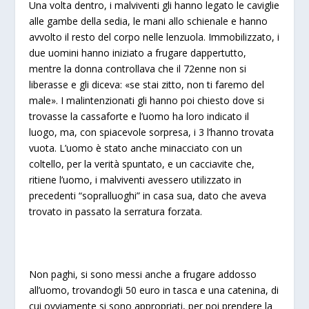
Una volta dentro, i malviventi gli hanno legato le caviglie
alle gambe della sedia, le mani allo schienale e hanno
avvolto il resto del corpo nelle lenzuola. Immobilizzato, i
due uomini hanno iniziato a frugare dappertutto,
mentre la donna controllava che il 72enne non si
liberasse e gli diceva: «se stai zitto, non ti faremo del
male». I malintenzionati gli hanno poi chiesto dove si
trovasse la cassaforte e l’uomo ha loro indicato il
luogo, ma, con spiacevole sorpresa, i 3 l’hanno trovata
vuota. L’uomo è stato anche minacciato con un
coltello, per la verità spuntato, e un cacciavite che,
ritiene l’uomo, i malviventi avessero utilizzato in
precedenti “sopralluoghi” in casa sua, dato che aveva
trovato in passato la serratura forzata.
Non paghi, si sono messi anche a frugare addosso
all’uomo, trovandogli 50 euro in tasca e una catenina, di
cui ovviamente si sono appropriati, per poi prendere la