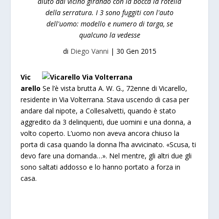
aiuto dal vicino girando con la bocca la rotella
della serratura. I 3 sono fuggiti con l'auto
dell'uomo: modello e numero di targa, se
qualcuno la vedesse
di
Diego Vanni
|
30 Gen 2015
Vic
arello
Se l’è vista brutta A. W. G., 72enne di Vicarello,
residente in Via Volterrana. Stava uscendo di casa per
andare dal nipote, a Collesalvetti, quando è stato
aggredito da 3 delinquenti, due uomini e una donna, a
volto coperto. L’uomo non aveva ancora chiuso la
porta di casa quando la donna l’ha avvicinato. «Scusa, ti
devo fare una domanda…». Nel mentre, gli altri due gli
sono saltati addosso e lo hanno portato a forza in
casa.