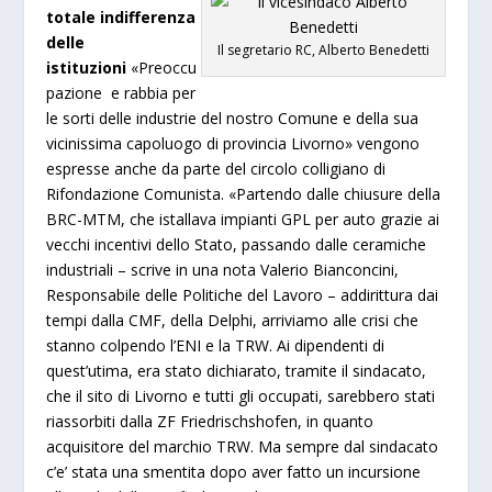
totale indifferenza
delle
Il segretario RC, Alberto Benedetti
istituzioni
«Preoccu
pazione e rabbia per
le sorti delle industrie del nostro Comune e della sua
vicinissima capoluogo di provincia Livorno» vengono
espresse anche da parte del circolo colligiano di
Rifondazione Comunista. «Partendo dalle chiusure della
BRC-MTM, che istallava impianti GPL per auto grazie ai
vecchi incentivi dello Stato, passando dalle ceramiche
industriali – scrive in una nota Valerio Bianconcini,
Responsabile delle Politiche del Lavoro – addirittura dai
tempi dalla CMF, della Delphi, arriviamo alle crisi che
stanno colpendo l’ENI e la TRW. Ai dipendenti di
quest’utima, era stato dichiarato, tramite il sindacato,
che il sito di Livorno e tutti gli occupati, sarebbero stati
riassorbiti dalla ZF Friedrischshofen, in quanto
acquisitore del marchio TRW. Ma sempre dal sindacato
c’e’ stata una smentita dopo aver fatto un incursione