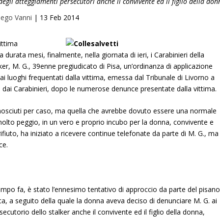
 degli atteggiamenti persecutori anche il convivente ed il figlio della don
iego Vanni
|
13 Feb 2014
ittima
durata mesi, finalmente, nella giornata di ieri, i Carabinieri della
lker, M. G., 39enne pregiudicato di Pisa, un’ordinanza di applicazione
ai luoghi frequentati dalla vittima, emessa dal Tribunale di Livorno a
ine dai Carabinieri, dopo le numerose denunce presentate dalla vittima.
conosciuti per caso, ma quella che avrebbe dovuto essere una normale
 molto peggio, in un vero e proprio incubo per la donna, convivente e
rifiuto, ha iniziato a ricevere continue telefonate da parte di M. G., ma
ce.
empo fa, è stato l’ennesimo tentativo di approccio da parte del pisano
a, a seguito della quale la donna aveva deciso di denunciare M. G. ai
ecutorio dello stalker anche il convivente ed il figlio della donna,