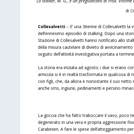
Lo stalker, M. G., è un pregiudicato di Pisa. Vittime
di
D
Collesalvetti
– E’ una 36enne di Collesalvetti la v
dell’ennesimo episodio di stalking. Dopo una storia 
Stazione di Collesalvetti hanno notificato allo sta
della misura cautelare di divieto di avvicinamento 
seguito dell’attività investigativa portata a term
La storia era iniziata ad agosto; i due si erano 
amicizia si è in realtà trasformata in qualcosa di
con figli, che, da allora e nonostante il suo netto 
anche sms, ingiurie, pedinamenti e persino minac
La goccia che ha fatto traboccare il vaso, poco t
degenerato in una vera e propria aggressione fisic
Carabinieri. A fare le spese dell’atteggiamento pers