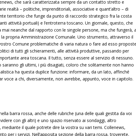
lenews, che sarà caratterizzata sempre da un contatto stretto e
arie realtà – politiche, imprenditoriali, associative e quant’altro – di
te territorio che funge da punto di raccordo strategico fra la costa
vanti attività portuali) e l’entroterra toscano. Un giornale, questo, che
 mai neanche dal rapporto con le singole persone, ma che fungerà, a
i e la propria Amministrazione Comunale. Uno strumento, attraverso il
l vostro Comune problematiche di varia natura o fare ad esso proposte
itici di tutti gli schieramenti, alle attività produttive, passando per
mportante area toscana. Il tutto, senza essere al servizio di nessuno.
saranno gli ultimi, i più disagiati, coloro che solitamente non hanno
alistica ha questa duplice funzione: informare, da un lato, affinché
ar voce a chi, diversamente, non avrebbe, appunto, voce in capitolo.
 nella barra rossa, anche delle rubriche (una delle quali gestita da voi
ividere con gli altri) e uno spazio riservato ai sondaggi, altro
mediante il quale potrete dire la vostra su vari temi. Collenews,
to per i servizi. Nell’apposita sezione della barra rossa, troverete,