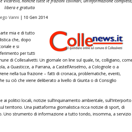
 Vicarello, nonché tutte le frazioni collinari, un’informazione completa
libera e gratuita
iego Vanni
|
10 Gen 2014
parte mia e di tutto
listica che, dopo
oriale e si
ferimento per tutti
omune di Collesalvetti. Un giornale on line sul quale, te, colligiano, com
ola, a Guasticce, a Parrana, a Castell’Anselmo, a Colognole o a
iene nella tua frazione – fatti di cronaca, problematiche, eventi,
he su ciò che viene deliberato a livello di Giunta o di Consiglio
 ai politici locali, notizie sull’inquinamento ambientale, sull’Interporto
l territorio. Una piattaforma giornalistica ricca notizie di sport, di
orio. Uno strumento di informazione a tutto tondo, insomma, a servizio