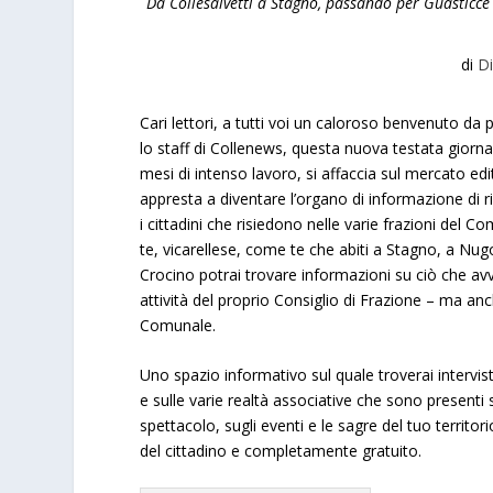
Da Collesalvetti a Stagno, passando per Guasticce e
di
D
Cari lettori, a tutti voi un caloroso benvenuto da 
lo staff di Collenews, questa nuova testata giorna
mesi di intenso lavoro, si affaccia sul mercato edit
appresta a diventare l’organo di informazione di ri
i cittadini che risiedono nelle varie frazioni del C
te, vicarellese, come te che abiti a Stagno, a Nug
Crocino potrai trovare informazioni su ciò che avv
attività del proprio Consiglio di Frazione – ma anc
Comunale.
Uno spazio informativo sul quale troverai interviste
e sulle varie realtà associative che sono presenti su
spettacolo, sugli eventi e le sagre del tuo territ
del cittadino e completamente gratuito.