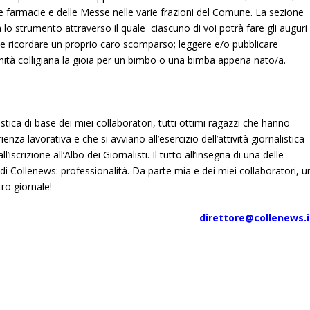
le farmacie e delle Messe nelle varie frazioni del Comune. La sezione
 lo strumento attraverso il quale ciascuno di voi potrà fare gli auguri
e ricordare un proprio caro scomparso; leggere e/o pubblicare
nità colligiana la gioia per un bimbo o una bimba appena nato/a.
ica di base dei miei collaboratori, tutti ottimi ragazzi che hanno
za lavorativa e che si avviano all’esercizio dell’attività giornalistica
l’iscrizione all’Albo dei Giornalisti. Il tutto all’insegna di una delle
ca di Collenews: professionalità. Da parte mia e dei miei collaboratori, u
ro giornale!
direttore@collenews.i