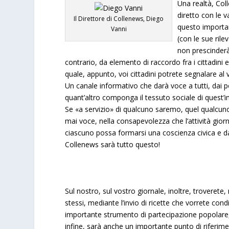
Una realtà, Col
diretto con le v
Il Direttore di Collenews, Diego
questo importan
Vanni
(con le sue rile
non prescinderà
contrario, da elemento di raccordo fra i cittadin
quale, appunto, voi cittadini potrete segnalare a
Un canale informativo che darà voce a tutti, dai pol
quant’altro componga il tessuto sociale di quest’i
Se «a servizio» di qualcuno saremo, quel qualcuno 
mai voce, nella consapevolezza che l’attività giorn
ciascuno possa formarsi una coscienza civica e d
Collenews sarà tutto questo!
Sul nostro, sul vostro giornale, inoltre, troverete,
stessi, mediante l’invio di ricette che vorrete cond
importante strumento di partecipazione popolare, 
infine, sarà anche un importante punto di riferimen