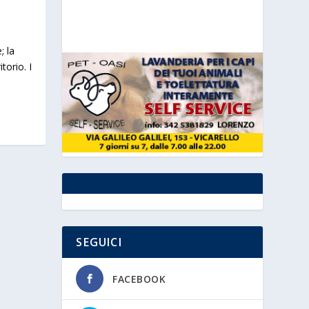
; la
torio. I
SEGUICI
FACEBOOK