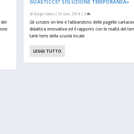
GUASTICCE? SOLUZIONE TEMPORANEA»
di
Diego Vanni
|
31 Gen, 2014
|
0
 del
Gli scrutini on line e l’abbandono delle pagelle cartacee
zione
didattica innovativa ed il rapporto con le realtà del terri
tanti temi della scuola locale
LEGGI TUTTO