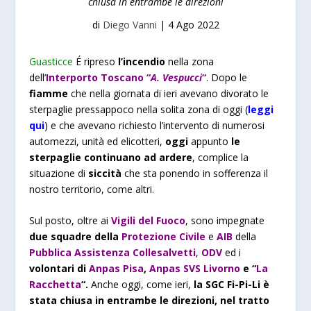
chiusa in entrambe le direzioni
di
Diego Vanni
|
4 Ago 2022
Guasticce
É ripreso
l’incendio
nella zona
dell’
Interporto Toscano “
A. Vespucci
“
. Dopo le
fiamme
che nella giornata di ieri avevano divorato le
sterpaglie pressappoco nella solita zona di oggi (
leggi
qui
) e che avevano richiesto l’intervento di numerosi
automezzi, unità ed elicotteri,
oggi
appunto
le
sterpaglie continuano ad ardere
, complice la
situazione di
siccità
che sta ponendo in sofferenza il
nostro territorio, come altri.
Sul posto, oltre ai
Vigili del Fuoco
, sono impegnate
due squadre della
Protezione Civile
e
AIB
della
Pubblica Assistenza Collesalvetti
,
ODV
ed i
volontari di
Anpas Pisa
,
Anpas SVS Livorno
e “
La
Racchetta
“.
Anche oggi, come ieri,
la SGC Fi-Pi-Li è
stata chiusa in entrambe le direzioni, nel tratto