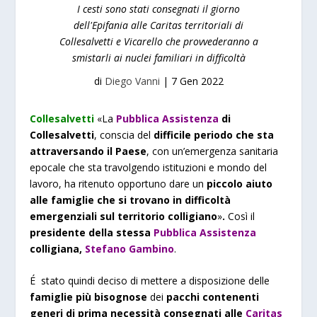
I cesti sono stati consegnati il giorno
dell'Epifania alle Caritas territoriali di
Collesalvetti e Vicarello che provvederanno a
smistarli ai nuclei familiari in difficoltà
di
Diego Vanni
|
7 Gen 2022
Collesalvetti
«L
a
Pubblica Assistenza
di
Collesalvetti
, conscia del
difficile periodo che sta
attraversando il Paese
, con un’emergenza sanitaria
epocale che sta travolgendo istituzioni e mondo del
lavoro, ha ritenuto opportuno dare un
piccolo aiuto
alle famiglie che si trovano in difficoltà
emergenziali sul territorio
colligiano
»
.
Così il
presidente della stessa
Pubblica Assistenza
colligiana,
Stefano Gambino
.
É stato quindi deciso di mettere a disposizione delle
famiglie più bisognose
dei
pacchi contenenti
generi di prima necessità consegnati alle
Caritas