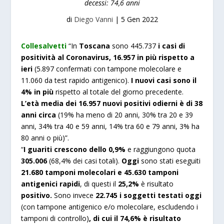
decessi: 74,6 anni
di
Diego Vanni
|
5 Gen 2022
Collesalvetti
“In
Toscana
sono 445.737
i casi di
positività al Coronavirus, 16.957 in più rispetto a
ieri
(5.897 confermati con tampone molecolare e
11.060 da test rapido antigenico).
I nuovi casi sono il
4% in più
rispetto al totale del giorno precedente.
L’età media dei 16.957 nuovi positivi odierni è di 38
anni circa
(19% ha meno di 20 anni, 30% tra 20 e 39
anni, 34% tra 40 e 59 anni, 14% tra 60 e 79 anni, 3% ha
80 anni o più)”.
“
I guariti crescono dello 0,9%
e raggiungono quota
305.006
(68,4% dei casi totali).
Oggi
sono stati eseguiti
21.680 tamponi molecolari e 45.630 tamponi
antigenici rapidi
, di questi il
25,2%
è risultato
positivo.
Sono invece
22.745 i soggetti testati oggi
(con tampone antigenico e/o molecolare, escludendo i
tamponi di controllo)
, di cui il 74,6% è risultato