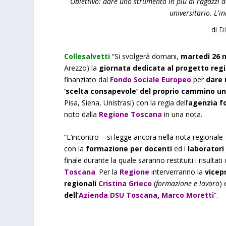
Obiettivo: dare uno strumento in più ai ragazzi d
universitario. L'i
di
Di
Collesalvetti
“Si svolgerà domani,
martedì 26 
Arezzo) la
giornata dedicata al progetto regi
finanziato dal
Fondo Sociale Europeo
per
dare u
‘scelta consapevole’ del proprio cammino un
Pisa, Siena, Unistrasi) con la regia dell’
agenzia f
noto dalla
Regione Toscana
in una nota.
“L’incontro – si legge ancora nella nota regionale – 
con la
formazione per docenti
ed i
laboratori
finale durante la quale saranno restituiti i risultati
Toscana
. Per la
Regione
interverranno la
vicep
regionali
Cristina Grieco
(
formazione e lavoro
)
dell’
Azienda DSU Toscana
,
Marco Moretti
“.