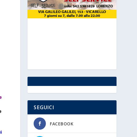
,
e
SEGUICI
e
FACEBOOK
i