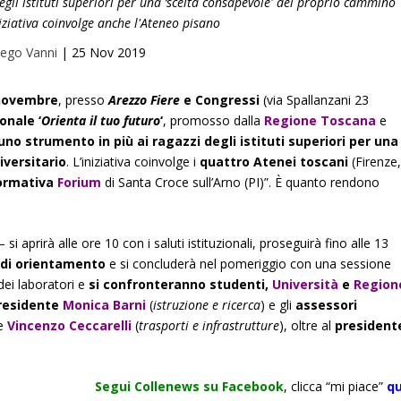
egli istituti superiori per una ‘scelta consapevole' del proprio cammino
niziativa coinvolge anche l'Ateneo pisano
ego Vanni
|
25 Nov 2019
novembre
, presso
Arezzo Fiere
e Congressi
(via Spallanzani 23
onale ‘
Orienta il tuo futuro
‘
, promosso dalla
Regione Toscana
e
no strumento in più ai ragazzi degli istituti superiori per una
iversitario
. L’iniziativa coinvolge i
quattro Atenei toscani
(Firenze
ormativa
Forium
di Santa Croce sull’Arno (PI)”. È quanto rendono
si aprirà alle ore 10 con i saluti istituzionali, proseguirà fino alle 13
 di orientamento
e si concluderà nel pomeriggio con una sessione
 dei laboratori e
si confronteranno studenti,
Università
e
Region
residente
Monica Barni
(
istruzione e ricerca
) e gli
assessori
 e
Vincenzo Ceccarelli
(
trasporti e infrastrutture
), oltre al
president
Segui Collenews su Facebook
, clicca “mi piace”
qu