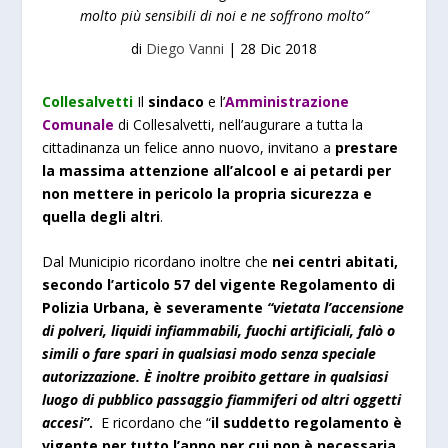
molto più sensibili di noi e ne soffrono molto”
di
Diego Vanni
|
28 Dic 2018
Collesalvetti
Il
sindaco
e l’
Amministrazione
Comunale
di Collesalvetti, nell’augurare a tutta la
cittadinanza un felice anno nuovo, invitano a
prestare
la massima attenzione all’alcool e ai petardi per
non mettere in pericolo la propria sicurezza e
quella degli altri
.
Dal Municipio ricordano inoltre che
nei centri abitati,
secondo l’articolo 57 del vigente Regolamento di
Polizia Urbana, è severamente
“vietata l’accensione
di polveri, liquidi infiammabili, fuochi artificiali, falò o
simili o fare spari in qualsiasi modo senza speciale
autorizzazione.
È
inoltre proibito gettare in qualsiasi
luogo di pubblico passaggio fiammiferi od altri oggetti
accesi”
.
E ricordano che “
il suddetto regolamento è
vigente per tutto l’anno per cui non è necessaria