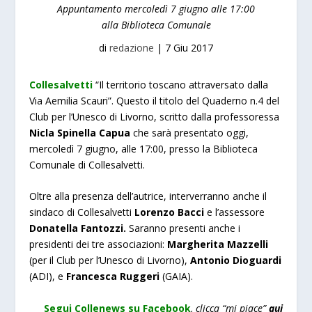
Appuntamento mercoledì 7 giugno alle 17:00
alla Biblioteca Comunale
di
redazione
|
7 Giu 2017
Collesalvetti
“Il territorio toscano attraversato dalla
Via Aemilia Scauri”. Questo il titolo del Quaderno n.4 del
Club per l’Unesco di Livorno, scritto dalla professoressa
Nicla Spinella Capua
che sarà presentato oggi,
m
ercoledì 7
giugno,
alle 17:00, presso la Biblioteca
Comunale di Collesalvetti.
Oltre alla presenza dell’autrice, interverranno anche il
sindaco di Collesalvetti
Lorenzo
Bacci
e l’assessore
Donatella Fantozzi.
Saranno presenti anche i
presidenti dei tre associazioni:
Margherita Mazzelli
(per il Club per l’Unesco di Livorno),
Antonio Dioguardi
(ADI), e
Francesca Ruggeri
(GAIA).
Segui Collenews su Facebook
, clicca “mi piace”
qui