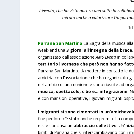
L’evento, che ha visto ancora una volta la collabora
mirato anche a valorizzare l’importanza
di
D
Parrana San Martino
La Sagra della musica alla
week-end una
3 giorni all’insegna della brace
organizzato dall’associazione
AMS Eventi
in collab
territorio livornese che però non hanno fatt
Parrana San Martino. A mettere in contatto le due
amicizia con l’associazione che ha organizzato gli
nell’ambito di una riunione e sono riuscite ad orga
musica, spettacolo, cibo e… integrazione
. N
e con mansioni operative, i giovani migranti ospita
I migranti si sono cimentati in un’amichevol
fine per loro c’è stato anche un premio. La compet
e si è conclusa un
abbraccio collettivo
. Un’inizi
bimbi di Parrana che si interscambiavano con i mig