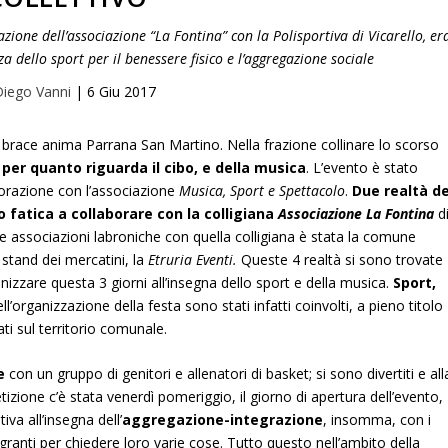
zione dell’associazione “La Fontina” con la Polisportiva di Vicarello, er
 dello sport per il benessere fisico e l’aggregazione sociale
iego Vanni
|
6 Giu 2017
 brace anima Parrana San Martino. Nella frazione collinare lo scorso
, per quanto riguarda il cibo, e della musica
. L’evento è stato
orazione con l’associazione
Musica, Sport e Spettacolo
.
Due realtà de
o fatica a collaborare con la colligiana
Associazione La Fontina
d
 associazioni labroniche con quella colligiana è stata la comune
 stand dei mercatini, la
Etruria Eventi.
Queste 4 realtà si sono trovate
nizzare questa 3 giorni all’insegna dello sport e della musica.
Sport,
ell’organizzazione della festa sono stati infatti coinvolti, a pieno titolo
ti sul territorio comunale.
e
con un gruppo di genitori e allenatori di basket; si sono divertiti e all
izione c’è stata venerdì pomeriggio, il giorno di apertura dell’evento,
ativa all’insegna dell’
aggregazione-integrazione
, insomma, con i
ranti per chiedere loro varie cose. Tutto questo nell’ambito della