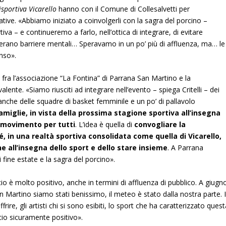
isportiva Vicarello
hanno con il Comune di Collesalvetti per
ziative. «Abbiamo iniziato a coinvolgerli con la sagra del porcino –
tiva – e continueremo a farlo, nell’ottica di integrare, di evitare
superano barriere mentali… Speravamo in un po’ più di affluenza, ma… le
nso».
e fra l’associazione “La Fontina” di Parrana San Martino e la
valente. «Siamo riusciti ad integrare nell’evento – spiega Critelli – dei
 anche delle squadre di basket femminile e un po’ di pallavolo
 famiglie, in vista della prossima stagione sportiva all’insegna
il movimento per tutti
. L’idea è quella di
convogliare la
, in una realtà sportiva consolidata come quella di Vicarello,
ne all’insegna dello sport e dello stare insieme
. A Parrana
i fine estate e la sagra del porcino».
ancio è molto positivo, anche in termini di affluenza di pubblico. A giugn
n Martino siamo stati benissimo, il meteo è stato dalla nostra parte. I
re, gli artisti chi si sono esibiti, lo sport che ha caratterizzato ques
cio sicuramente positivo».