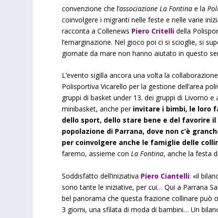
convenzione che l’
associazione La Fontina
e la
Pol
coinvolgere i migranti nelle feste e nelle varie ini
racconta a Collenews
Piero Critelli
della Polispor
l’emarginazione. Nel gioco poi ci si scioglie, si 
giornate da mare non hanno aiutato in questo se
L’evento sigilla ancora una volta la collaborazion
Polisportiva Vicarello per la gestione dell’area poli
gruppi di basket under 13. dei gruppi di Livorno e
minibasket, anche per
invitare i bimbi, le loro
dello sport, dello stare bene e del favorire 
popolazione di Parrana, dove non c’è granché
per coinvolgere anche le famiglie delle colli
faremo, assieme con
La Fontina
, anche la festa d
Soddisfatto dell’iniziativa
Piero Ciantelli
: «il bil
sono tante le iniziative, per cui… Qui a Parrana Sa
bel panorama che questa frazione collinare può offri
3 giorni, una sfilata di moda di bambini… Un bilan