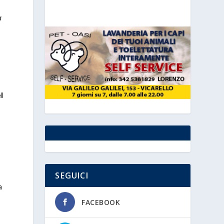
a
l
i
SEGUICI
a
FACEBOOK