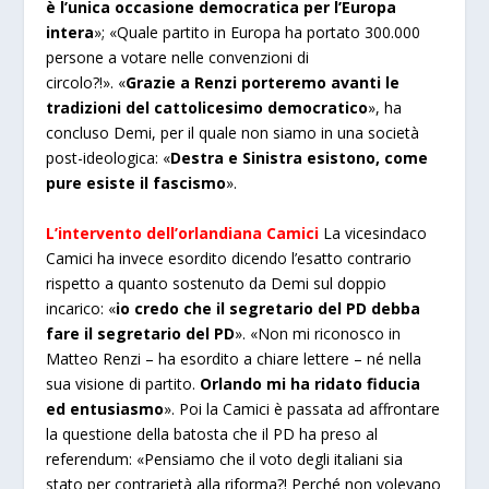
è l’unica occasione democratica per l’Europa
intera
»; «Quale partito in Europa ha portato 300.000
persone a votare nelle convenzioni di
circolo?!». «
Grazie a Renzi porteremo avanti le
tradizioni del cattolicesimo democratico
», ha
concluso Demi, per il quale non siamo in una società
post-ideologica: «
Destra e Sinistra esistono, come
pure esiste il fascismo
».
L’intervento dell’orlandiana Camici
La vicesindaco
Camici ha invece esordito dicendo l’esatto contrario
rispetto a quanto sostenuto da Demi sul doppio
incarico: «
io credo che il segretario del PD debba
fare il segretario del PD
». «Non mi riconosco in
Matteo Renzi – ha esordito a chiare lettere – né nella
sua visione di partito.
Orlando mi ha ridato fiducia
ed entusiasmo
». Poi la Camici è passata ad affrontare
la questione della batosta che il PD ha preso al
referendum: «Pensiamo che il voto degli italiani sia
stato per contrarietà alla riforma?! Perché non volevano