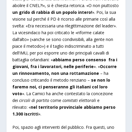
abolire il CNEL?!», si è chiesta retorica. «O non piuttosto
un grido di rabbia di un popolo intero!
». Poi, la sua
visione sul perché il PD è ricorso alle primarie così alla
svelta: «Era necessaria una rilegittimazione del leader».
La vicesindaco ha poi criticato le «riforme calate
dall’alto» («anche se sono condivisibili, alla gente non
piace il metodo») e il taglio indiscriminato a tutti
dell’IMU, per poi esporre uno dei principali cavalli di
battaglia orlandiani: «
abbiamo perso consenso fra i
giovani, fra i lavoratori, nelle periferie
». «
Occorre
un rinnovamento, non una rottamazione
– ha
concluso criticando il metodo renziano –
se non lo
faremo noi, ci penseranno gli italiani col loro
voto
». La Camici ha anche contestato la concezione
dei
circoli di partito
come
comitati elettorali
e
rilevato: «
nel territorio provinciale abbiamo perso
1.300 iscritti
».
Poi, spazio agli interventi del pubblico. Fra questi, uno