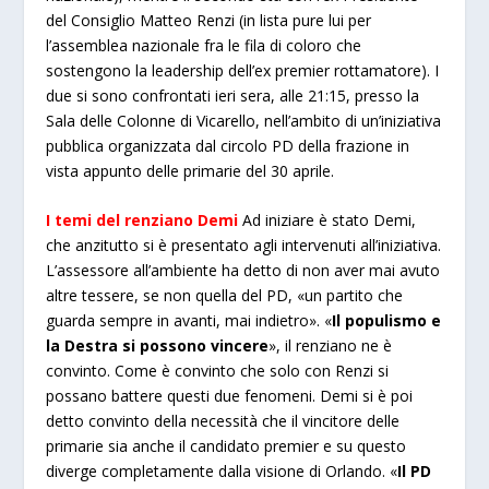
del Consiglio Matteo Renzi (in lista pure lui per
l’assemblea nazionale fra le fila di coloro che
sostengono la leadership dell’ex premier rottamatore). I
due si sono confrontati ieri sera, alle 21:15, presso la
Sala delle Colonne di Vicarello, nell’ambito di un’iniziativa
pubblica organizzata dal circolo PD della frazione in
vista appunto delle primarie del 30 aprile.
I temi del renziano Demi
Ad iniziare è stato Demi,
che anzitutto si è presentato agli intervenuti all’iniziativa.
L’assessore all’ambiente ha detto di non aver mai avuto
altre tessere, se non quella del PD, «un partito che
guarda sempre in avanti, mai indietro». «
Il populismo e
la Destra si possono vincere
», il renziano ne è
convinto. Come è convinto che solo con Renzi si
possano battere questi due fenomeni. Demi si è poi
detto convinto della necessità che il vincitore delle
primarie sia anche il candidato premier e su questo
diverge completamente dalla visione di Orlando. «
Il PD