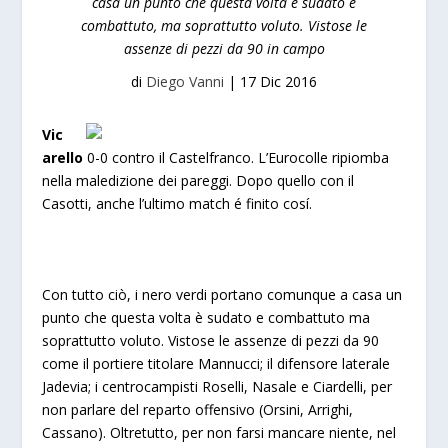
casa un punto che questa volta è sudato e
combattuto, ma soprattutto voluto. Vistose le
assenze di pezzi da 90 in campo
di
Diego Vanni
|
17 Dic 2016
Vic
arello
0-0 contro il Castelfranco. L’Eurocolle ripiomba
nella maledizione dei pareggi. Dopo quello con il
Casotti, anche l’ultimo match é finito cosí.
Con tutto ciò, i nero verdi portano comunque a casa un
punto che questa volta è sudato e combattuto ma
soprattutto voluto. Vistose le assenze di pezzi da 90
come il portiere titolare Mannucci; il difensore laterale
Jadevia; i centrocampisti Roselli, Nasale e Ciardelli, per
non parlare del reparto offensivo (Orsini, Arrighi,
Cassano). Oltretutto, per non farsi mancare niente, nel