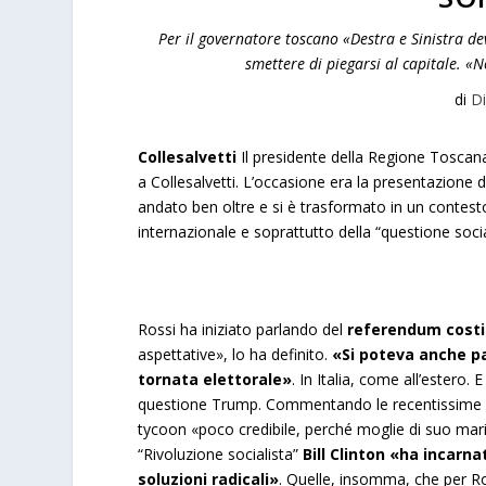
Per il governatore toscano «Destra e Sinistra d
smettere di piegarsi al capitale. «
di
Di
Collesalvetti
Il presidente della Regione Toscana,
a Collesalvetti. L’occasione era la presentazione de
andato ben oltre e si è trasformato in un contesto 
internazionale e soprattutto della “questione socia
Rossi ha iniziato parlando del
referendum costi
aspettative», lo ha definito.
«Si poteva anche pa
tornata elettorale»
. In Italia, come all’estero.
questione Trump. Commentando le recentissime elezi
tycoon «poco credibile, perché moglie di suo marito 
“Rivoluzione socialista”
Bill Clinton «ha incarna
soluzioni radicali»
. Quelle, insomma, che per Ros