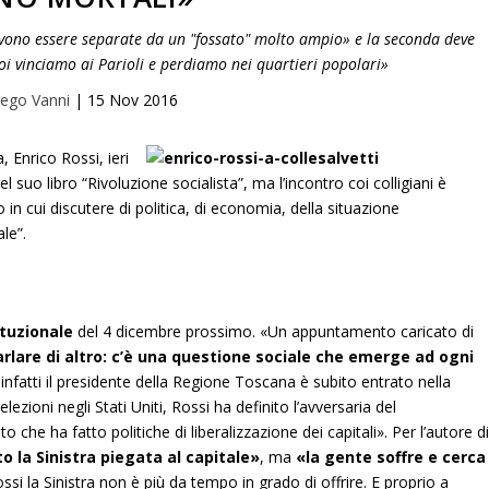
evono essere separate da un "fossato" molto ampio» e la seconda deve
Noi vinciamo ai Parioli e perdiamo nei quartieri popolari»
ego Vanni
|
15 Nov 2016
 Enrico Rossi, ieri
l suo libro “Rivoluzione socialista”, ma l’incontro coi colligiani è
in cui discutere di politica, di economia, della situazione
le”.
tuzionale
del 4 dicembre prossimo. «Un appuntamento caricato di
rlare di altro: c’è una questione sociale che emerge ad ogni
 E infatti il presidente della Regione Toscana è subito entrato nella
oni negli Stati Uniti, Rossi ha definito l’avversaria del
che ha fatto politiche di liberalizzazione dei capitali». Per l’autore d
to la Sinistra piegata al capitale»
, ma
«la gente soffre e cerca
si la Sinistra non è più da tempo in grado di offrire. E proprio a