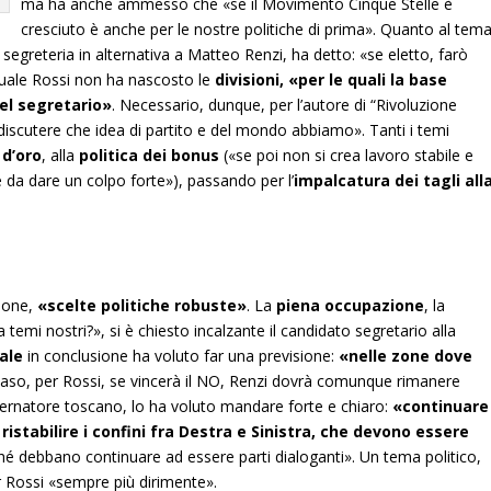
ma ha anche ammesso che «se il Movimento Cinque Stelle è
cresciuto è anche per le nostre politiche di prima». Quanto al tem
 segreteria in alternativa a Matteo Renzi, ha detto: «se eletto, farò
quale Rossi non ha nascosto le
divisioni, «per le quali la base
el segretario»
. Necessario, dunque, per l’autore di “Rivoluzione
discutere che idea di partito e del mondo abbiamo». Tanti i temi
 d’oro
, alla
politica dei bonus
(«se poi non si crea lavoro stabile e
 da dare un colpo forte»), passando per l’
impalcatura dei tagli all
gione,
«scelte politiche robuste»
. La
piena occupazione
, la
temi nostri?», si è chiesto incalzante il candidato segretario alla
ale
in conclusione ha voluto far una previsione:
«nelle zone dove
caso, per Rossi, se vincerà il NO, Renzi dovrà comunque rimanere
vernatore toscano, lo ha voluto mandare forte e chiaro:
«continuare
ristabilire i confini fra Destra e Sinistra, che devono essere
hé debbano continuare ad essere parti dialoganti». Un tema politico,
r Rossi «sempre più dirimente».