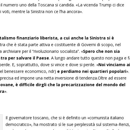
ale il numero uno della Toscana si candida. «La vicenda Trump ci dice
 voti, mentre la Sinistra non ce l’ha ancora».
alismo finanziario liberista, a cui anche la Sinistra si è
stra che è stata parte attiva e costituente di Governi di scopo, nel
chiviare per il “rivoluzionario socialista”. «
Spero che non sia
tra per salvare il Paese
. A lungo andare tutto questo non paga e f
 perde. E, soprattutto, dove si vince e dove si perde. «
Noi vinciamo a
e del benessere economico, ndr)
e perdiamo nei quartieri popolari
».
precisa ed impone una netta inversione di tendenza.Oltre ad essere
ovane, è difficile dirgli che la precarizzazione del mondo del
tra
».
Il governatore toscano, che si è definito un «comunista italiano
democratico», ha mostrato sì le sue perplessità sul sistema-Renzi