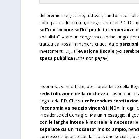
del premier-segretario, tuttavia, candidandosi alla
solo quello». Insomma, il segretario del PD. Del 
soffre»
,
«come soffre per le intemperanze d
socialista”, «fare un congresso, anche lungo, per 
trattati da Rossi in maniera critica: dalle
pensioni
investimenti…»), all’
evasione fiscale
(«ci sarebbe
spesa pubblica
(«che non paga»).
Insomma, vanno fatte, per il presidente della Re
redistribuzione della ricchezza
… «sono ancora 
segreteria PD. Che sul
referendum costituzion
l’economia va peggio vincerà il NO».
In ogni 
Presidente del Consiglio. Ma un messaggio, il go
con le larghe intese è mortale; è necessario 
separate da un “fossato” molto
ampio
, benc
connesso al quanto con la “quesione sociale”, pe