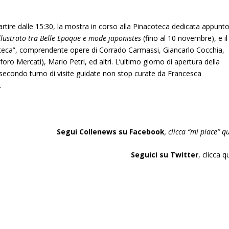
tire dalle 15:30, la mostra in corso alla Pinacoteca dedicata appunt
illustrato tra Belle Epoque e mode japonistes
(fino al 10 novembre), e il
oteca”, comprendente opere di Corrado Carmassi, Giancarlo Cocchia,
foro Mercati), Mario Petri, ed altri. L’ultimo giorno di apertura della
econdo turno di visite guidate non stop curate da Francesca
.
Segui Collenews su Facebook
, clicca “
mi piace”
qu
Seguici su Twitter
,
clicca q