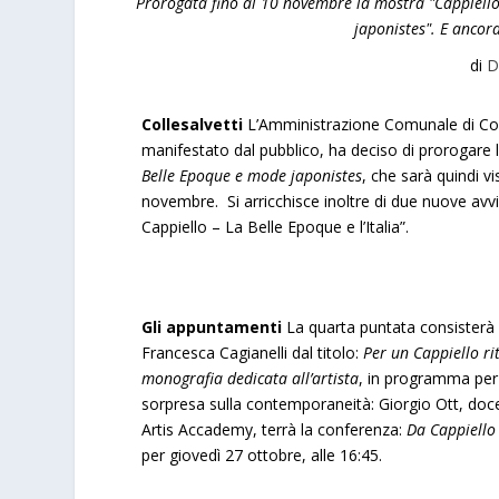
Prorogata fino al 10 novembre la mostra "Cappiello 
japonistes". E ancora
di
D
Collesalvetti
L’Amministrazione Comunale di Colle
manifestato dal pubblico, ha deciso di prorogare
Belle Epoque e mode japonistes
, che
sarà quindi vi
novembre. Si arricchisce inoltre di due nuove avvin
Cappiello – La Belle Epoque e l’Italia”.
Gli appuntamenti
La quarta puntata consisterà 
Francesca Cagianelli dal titolo:
Per un Cappiello rit
monografia dedicata all’artista
, in programma per 
sorpresa sulla contemporaneità: Giorgio Ott, doce
Artis Accademy, terrà la conferenza:
Da Cappiello a
per giovedì 27 ottobre, alle 16:45.