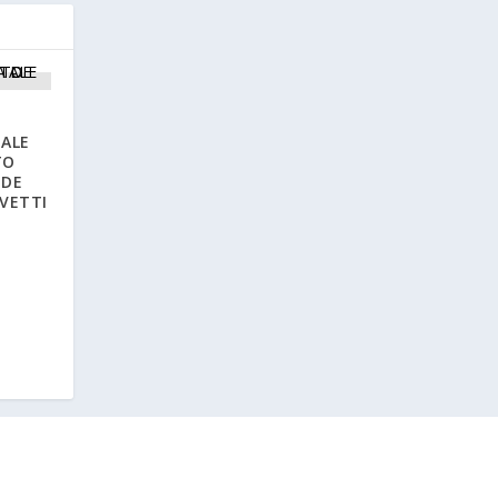
ALE
TO
 DE
LVETTI