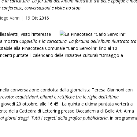
e la caricatura. La fortuna dell’Album illustrato tra Belle Epoque e mo
 conferenze, conversazioni e visite no stop
iego Vanni
|
19 Ott 2016
salvetti, visto l’interesse
 la mostra
Cappiello e la caricatura. La fortuna dell’Album illustrato tra
sitabile alla Pinacoteca Comunale “Carlo Servolini” fino al 10
centi puntate il calendario delle iniziative culturali “Omaggio a
nella conversazione condotta dalla giornalista Teresa Giannoni con
rovato: acquisizioni, bilanci e rettifiche tra le righe dell’ultima
giovedì 20 ottobre, alle 16:45 . La quinta e ultima puntata verterà a
nte della Cattedra di Lettering presso l’Accademia di Belle Arti Alma
i giorni d’oggi. Tutti i segreti della grafica pubblicitaria
, in programm