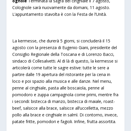
ognole
Terminata la
sagra del cinghiale
il 7 agosto,
Colognole sarà nuovamente da domani, 11 agosto.
L’appuntamento stavolta è con la Festa de l’Unità.
La kermesse, che durerà 5 giorni, si concluderà il 15
agosto con la presenza di Eugenio Giani, presidente del
Consiglio Regionale della Toscana e di Lorenzo Bacci,
sindaco di Collesalvetti. Al di là di questo, la kermesse si
articolerà come tutte le sagre estive: tutte le sere a
partire dalle 19 apertura del ristorante per la cena in
loco e poi spazio alla musica e alle danze. Nel menu,
penne al cinghiale,
pasta alle boscaiola, penne al
pomodoro e zuppa campagnola come primi, mentre fra
i secondi:
bistecca di manzo, bistecca di maiale, roast-
beef, salsicce alla brace, salsicce all’uccelletta, mezzo
pollo alla brace e cinghiale in salmì. Di contorno, invece,
p
atate fritte, pomodori e fagioli. Infine, frutta assortita.