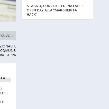
STAGNO, CONCERTO DI NATALE E
OPEN DAY ALLA “MARGHERITA
HACK”
ESSIVO
ZIONALI E
L COMUNE.
RÁ TAPPA
D
UTTE
I
IO