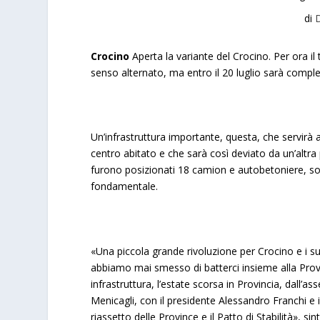
di
D
Crocino
Aperta la variante del Crocino. Per ora il 
senso alternato, ma entro il 20 luglio sarà comp
Un’infrastruttura importante, questa, che servirà 
centro abitato e che sarà così deviato da un’altra 
furono posizionati 18 camion e autobetoniere, sot
fondamentale.
«Una piccola grande rivoluzione per Crocino e i suo
abbiamo mai smesso di batterci insieme alla Provinc
infrastruttura, l’estate scorsa in Provincia, dall’a
Menicagli, con il presidente Alessandro Franchi e i
riassetto delle Province e il Patto di Stabilità», sin