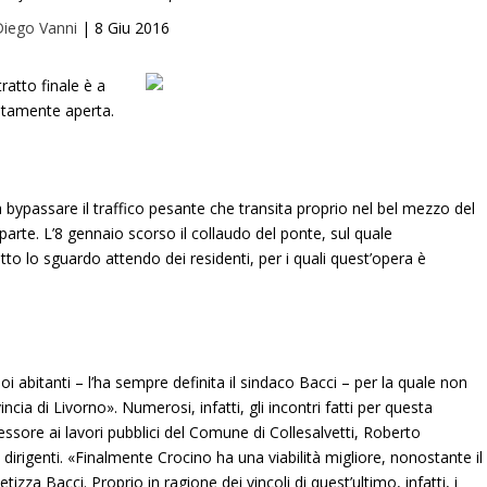
iego Vanni
|
8 Giu 2016
tratto finale è a
letamente aperta.
a bypassare il traffico pesante che transita proprio nel bel mezzo del
parte. L’8 gennaio scorso il collaudo del ponte, sul quale
to lo sguardo attendo dei residenti, per i quali quest’opera è
i abitanti – l’ha sempre definita il sindaco Bacci – per la quale non
ia di Livorno». Numerosi, infatti, gli incontri fatti per questa
ssessore ai lavori pubblici del Comune di Collesalvetti, Roberto
 dirigenti. «Finalmente Crocino ha una viabilità migliore, nonostante il
tetizza Bacci. Proprio in ragione dei vincoli di quest’ultimo, infatti, i