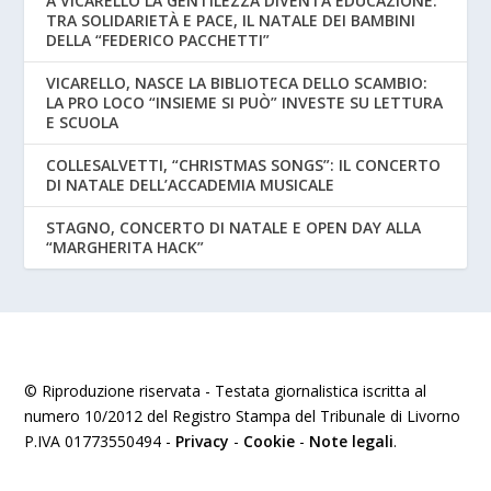
A VICARELLO LA GENTILEZZA DIVENTA EDUCAZIONE:
TRA SOLIDARIETÀ E PACE, IL NATALE DEI BAMBINI
DELLA “FEDERICO PACCHETTI”
VICARELLO, NASCE LA BIBLIOTECA DELLO SCAMBIO:
LA PRO LOCO “INSIEME SI PUÒ” INVESTE SU LETTURA
E SCUOLA
COLLESALVETTI, “CHRISTMAS SONGS”: IL CONCERTO
DI NATALE DELL’ACCADEMIA MUSICALE
STAGNO, CONCERTO DI NATALE E OPEN DAY ALLA
“MARGHERITA HACK”
© Riproduzione riservata - Testata giornalistica iscritta al
numero 10/2012 del Registro Stampa del Tribunale di Livorno
P.IVA 01773550494 -
Privacy
-
Cookie
-
Note legali
.