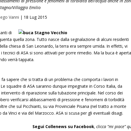
bassamenti di pressione e fenomeni di torbidità dell’acqua anche in zo
Stagno/Villaggio Emilio
iego Vanni
|
18 Lug 2015
anti di
equenta quella zona. Tutto nasce dalla segnalazione di alcuni residenti
ella chiesa di San Leonardo, la terra era sempre umida. In effetti, vi
 tecnici di ASA si sono attivati per porre rimedio. Ma la buca è apert
ando verrà tappata.
o fa sapere che si tratta di un problema che comporta i lavori in
 Le squadre di ASA saranno dunque impegnate in Corso Italia, da
intervento di riparazione sulla tubazione principale. Nel corso dei
bbero verificarsi abbassamenti di pressione e fenomeni di torbidità
ltre che sul Picchianti, su via Provinciale Pisana (nel tratto a monte
o da Vinci e via del Marzocco. ASA si scusa per gli eventuali disagi.
Segui Collenews su Facebook
, clicca “mi piace”
qu