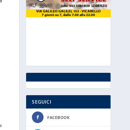
na
a
SEGUICI
FACEBOOK
i