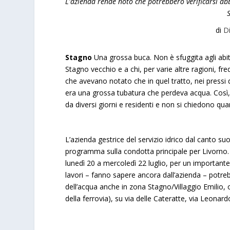
L'azienda rende noto che potrebbero verificarsi ab
di
D
Stagno
Una grossa buca. Non è sfuggita agli abit
Stagno vecchio e a chi, per varie altre ragioni, fr
che avevano notato che in quel tratto, nei pressi d
era una grossa tubatura che perdeva acqua. Così, i
da diversi giorni e residenti e non si chiedono qu
L’azienda gestrice del servizio idrico dal canto su
programma sulla condotta principale per Livorno.
lunedì 20 a mercoledì 22 luglio, per un importante 
lavori – fanno sapere ancora dall’azienda – potre
dell’acqua anche in zona Stagno/Villaggio Emilio, o
della ferrovia), su via delle Cateratte, via Leonard
a