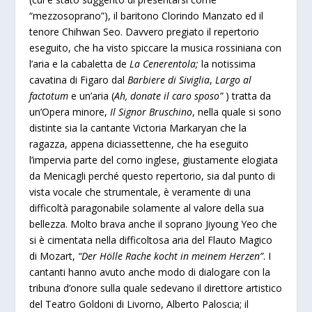
“mezzosoprano”), il baritono Clorindo Manzato ed il
tenore Chihwan Seo. Davvero pregiato il repertorio
eseguito, che ha visto spiccare la musica rossiniana con
l’aria e la cabaletta de
La Cenerentola;
la notissima
cavatina di Figaro dal
Barbiere di Siviglia
,
Largo al
factotum
e un’aria (
Ah, donate il caro sposo”
) tratta da
un’Opera minore,
Il Signor Bruschino
, nella quale si sono
distinte sia la cantante Victoria Markaryan che la
ragazza, appena diciassettenne, che ha eseguito
l’impervia parte del corno inglese, giustamente elogiata
da Menicagli perché questo repertorio, sia dal punto di
vista vocale che strumentale, è veramente di una
difficoltà paragonabile solamente al valore della sua
bellezza. Molto brava anche il soprano Jiyoung Yeo che
si è cimentata nella difficoltosa aria del Flauto Magico
di Mozart,
“Der Hölle Rache kocht in meinem Herzen”
. I
cantanti hanno avuto anche modo di dialogare con la
tribuna d’onore sulla quale sedevano il direttore artistico
del Teatro Goldoni di Livorno, Alberto Paloscia; il