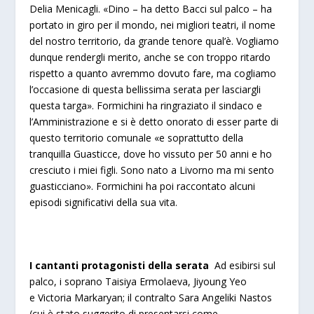
Delia Menicagli. «Dino – ha detto Bacci sul palco – ha
portato in giro per il mondo, nei migliori teatri, il nome
del nostro territorio, da grande tenore qual’è. Vogliamo
dunque rendergli merito, anche se con troppo ritardo
rispetto a quanto avremmo dovuto fare, ma cogliamo
l’occasione di questa bellissima serata per lasciargli
questa targa». Formichini ha ringraziato il sindaco e
l’Amministrazione e si è detto onorato di esser parte di
questo territorio comunale «e soprattutto della
tranquilla Guasticce, dove ho vissuto per 50 anni e ho
cresciuto i miei figli. Sono nato a Livorno ma mi sento
guasticciano». Formichini ha poi raccontato alcuni
episodi significativi della sua vita.
I cantanti protagonisti della serata
Ad esibirsi sul
palco, i soprano Taisiya Ermolaeva, Jiyoung Yeo
e Victoria Markaryan; il contralto Sara Angeliki Nastos
(cui è stato suggerito di presentarsi come