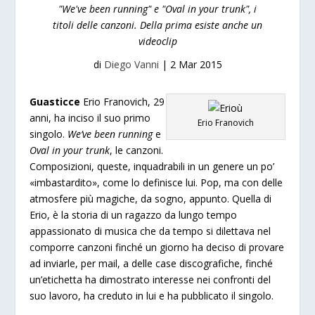
"We've been running" e "Oval in your trunk", i
titoli delle canzoni. Della prima esiste anche un
videoclip
di
Diego Vanni
|
2 Mar 2015
Guasticce
Erio Franovich, 29
anni, ha inciso il suo primo
Erio Franovich
singolo.
We’ve been running
e
Oval in your trunk
, le canzoni.
Composizioni, queste, inquadrabili in un genere un po’
«
imbastardito
»
, come lo definisce lui. Pop, ma con delle
atmosfere più magiche, da sogno, appunto. Quella di
Erio, è la storia di un ragazzo da lungo tempo
appassionato di musica che da tempo si dilettava nel
comporre canzoni finché un giorno ha deciso di provare
ad inviarle, per mail, a delle case discografiche, finché
un’etichetta ha dimostrato interesse nei confronti del
suo lavoro, ha creduto in lui e ha pubblicato il singolo.