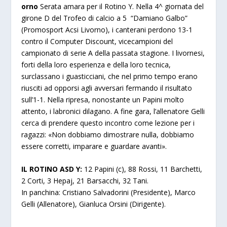
orno
Serata amara per il Rotino Y. Nella 4^ giornata del
girone D del Trofeo di calcio a 5 “Damiano Galbo”
(Promosport Acsi Livorno), i canterani perdono 13-1
contro il Computer Discount, vicecampioni del
campionato di serie A della passata stagione. I livornesi,
forti della loro esperienza e della loro tecnica,
surclassano i guasticciani, che nel primo tempo erano
riusciti ad opporsi agli avversari fermando il risultato
sull’1-1. Nella ripresa, nonostante un Papini molto
attento, i labronici dilagano. A fine gara, l’allenatore Gelli
cerca di prendere questo incontro come lezione per i
ragazzi: «Non dobbiamo dimostrare nulla, dobbiamo
essere corretti, imparare e guardare avanti».
IL ROTINO ASD Y:
12 Papini (c), 88 Rossi, 11 Barchetti,
2 Corti, 3 Hepaj, 21 Barsacchi, 32 Tani.
In panchina: Cristiano Salvadorini (Presidente), Marco
Gelli (Allenatore), Gianluca Orsini (Dirigente).